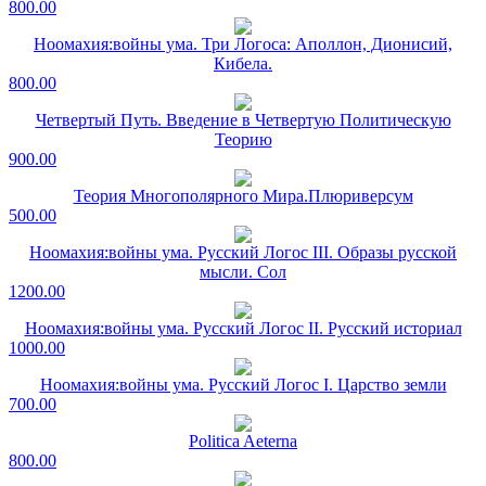
800.00
Ноомахия:войны ума. Три Логоса: Аполлон, Дионисий,
Кибела.
800.00
Четвертый Путь. Введение в Четвертую Политическую
Теорию
900.00
Теория Многополярного Мира.Плюриверсум
500.00
Ноомахия:войны ума. Русский Логос III. Образы русской
мысли. Сол
1200.00
Ноомахия:войны ума. Русский Логос II. Русский историал
1000.00
Ноомахия:войны ума. Русский Логос I. Царство земли
700.00
Politica Aeterna
800.00