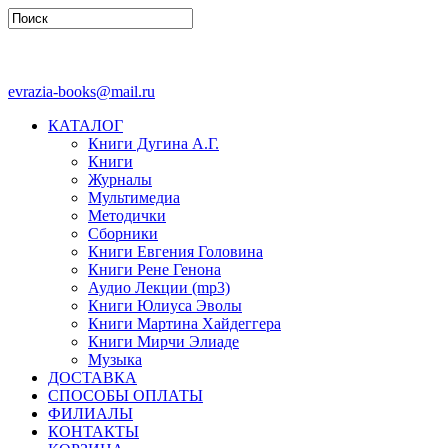
evrazia-books@mail.ru
КАТАЛОГ
Книги Дугина А.Г.
Книги
Журналы
Мультимедиа
Методички
Сборники
Книги Евгения Головина
Книги Рене Генона
Аудио Лекции (mp3)
Книги Юлиуса Эволы
Книги Мартина Хайдеггера
Книги Мирчи Элиаде
Музыка
ДОСТАВКА
СПОСОБЫ ОПЛАТЫ
ФИЛИАЛЫ
КОНТАКТЫ