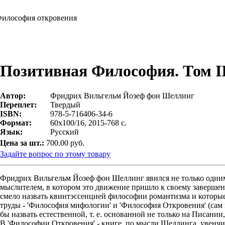
Философия откровения
Позитивная Философия. Том I
Автор:
Фридрих Вильгельм Йозеф фон Шеллинг
Переплет:
Твердый
ISBN:
978-5-716406-34-6
Формат:
60х100/16, 2015-768 с.
Язык:
Русский
Цена за шт.:
700.00 руб.
Задайте вопрос по этому товару
Фридрих Вильгельм Йозеф фон Шеллинг явился не только одним 
мыслителем, в котором это движение пришло к своему завершен
смело назвать квинтэссенцией философии романтизма и которы
труды - 'Философия мифологии' и 'Философия Откровения' (сам
бы назвать естественной, т. е. основанной не только на Писании
В 'Философии Откровения' - книге, по мысли Шеллинга, увенч