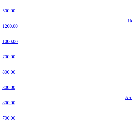
500.00
Но
1200.00
1000.00
700.00
800.00
800.00
Ант
800.00
700.00