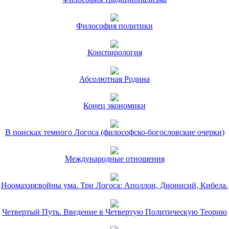
Философия политики
Конспирология
Абсолютная Родина
Конец экономики
В поисках темного Логоса (философско-богословские очерки)
Международные отношения
Ноомахия:войны ума. Три Логоса: Аполлон, Дионисий, Кибела.
Четвертый Путь. Введение в Четвертую Политическую Теорию