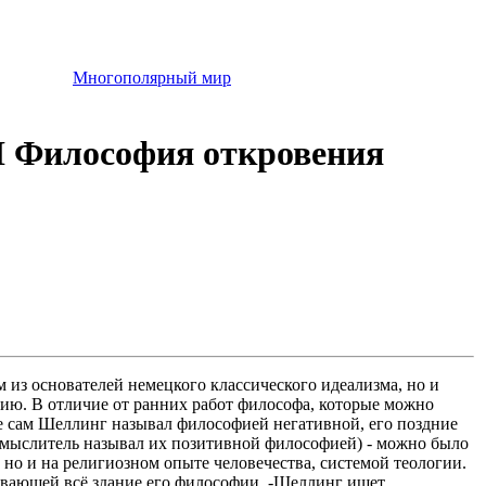
Многополярный мир
I Философия откровения
из основателей немецкого классического идеализма, но и
ию. В отличие от ранних работ философа, которые можно
е сам Шеллинг называл философией негативной, его поздние
 мыслитель называл их позитивной философией) - можно было
, но и на религиозном опыте человечества, системой теологии.
ивающей всё здание его философии, -Шеллинг ищет