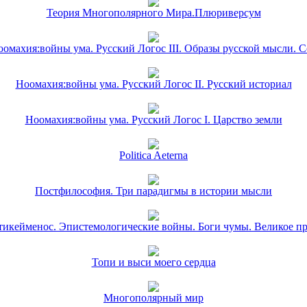
Теория Многополярного Мира.Плюриверсум
омахия:войны ума. Русский Логос III. Образы русской мысли. 
Ноомахия:войны ума. Русский Логос II. Русский историал
Ноомахия:войны ума. Русский Логос I. Царство земли
Politica Aeterna
Постфилософия. Три парадигмы в истории мысли
икейменос. Эпистемологические войны. Боги чумы. Великое п
Топи и выси моего сердца
Многополярный мир