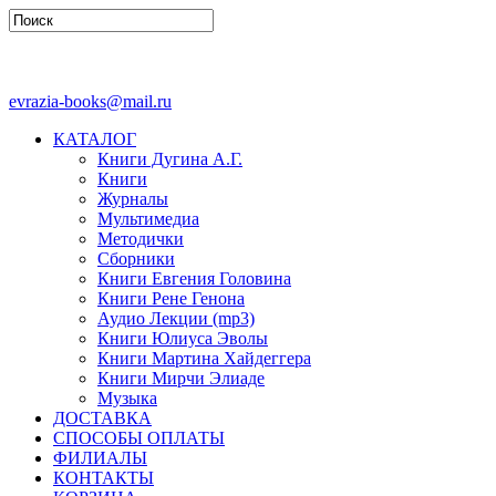
evrazia-books@mail.ru
КАТАЛОГ
Книги Дугина А.Г.
Книги
Журналы
Мультимедиа
Методички
Сборники
Книги Евгения Головина
Книги Рене Генона
Аудио Лекции (mp3)
Книги Юлиуса Эволы
Книги Мартина Хайдеггера
Книги Мирчи Элиаде
Музыка
ДОСТАВКА
СПОСОБЫ ОПЛАТЫ
ФИЛИАЛЫ
КОНТАКТЫ