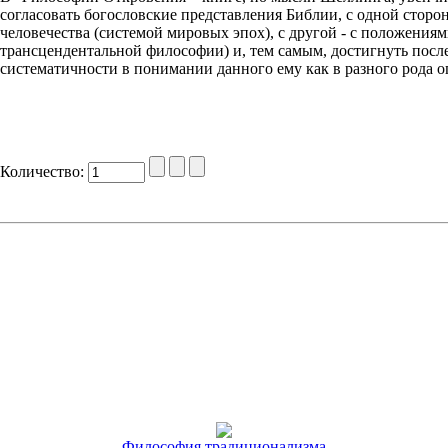
согласовать богословские представления Библии, с одной стор
человечества (системой мировых эпох), с другой - с положени
трансцендентальной философии) и, тем самым, достигнуть после
систематичности в понимании данного ему как в разного рода оп
Количество:
Философия традиционализма