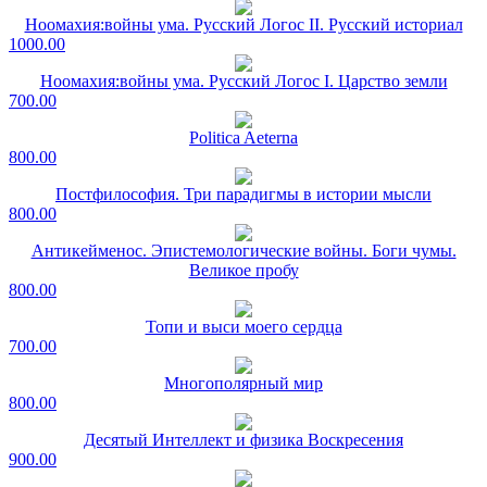
Ноомахия:войны ума. Русский Логос II. Русский историал
1000.00
Ноомахия:войны ума. Русский Логос I. Царство земли
700.00
Politica Aeterna
800.00
Постфилософия. Три парадигмы в истории мысли
800.00
Антикейменос. Эпистемологические войны. Боги чумы.
Великое пробу
800.00
Топи и выси моего сердца
700.00
Многополярный мир
800.00
Десятый Интеллект и физика Воскресения
900.00