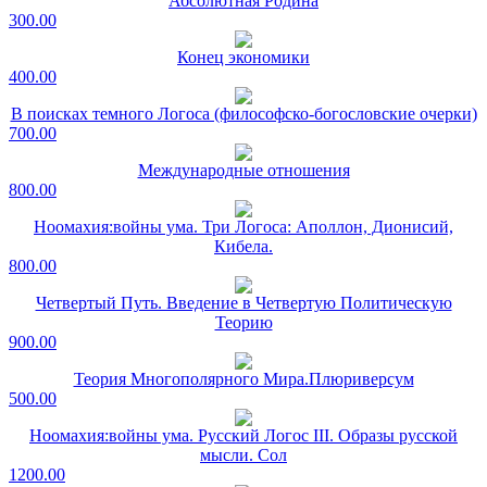
Абсолютная Родина
300.00
Конец экономики
400.00
В поисках темного Логоса (философско-богословские очерки)
700.00
Международные отношения
800.00
Ноомахия:войны ума. Три Логоса: Аполлон, Дионисий,
Кибела.
800.00
Четвертый Путь. Введение в Четвертую Политическую
Теорию
900.00
Теория Многополярного Мира.Плюриверсум
500.00
Ноомахия:войны ума. Русский Логос III. Образы русской
мысли. Сол
1200.00