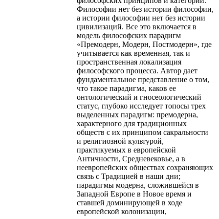
философских принципов и категорий.
Философии нет без истории философии,
а истории философии нет без истории
цивилизаций. Все это включается в
модель философских парадигм
«Премодерн, Модерн, Постмодерн», где
учитывается как временная, так и
пространственная локализация
философского процесса. Автор дает
фундаментальное представление о том,
что такое парадигма, каков ее
онтологический и гносеологический
статус, глубоко исследует топосы трех
выделенных парадигм: премодерна,
характерного для традиционных
обществ с их принципом сакральности
и религиозной культурой,
практикуемых в европейской
Античности, Средневековье, а в
неевропейских обществах сохраняющих
связь с Традицией в наши дни;
парадигмы модерна, сложившейся в
Западной Европе в Новое время и
ставшей доминирующей в ходе
европейской колонизации,