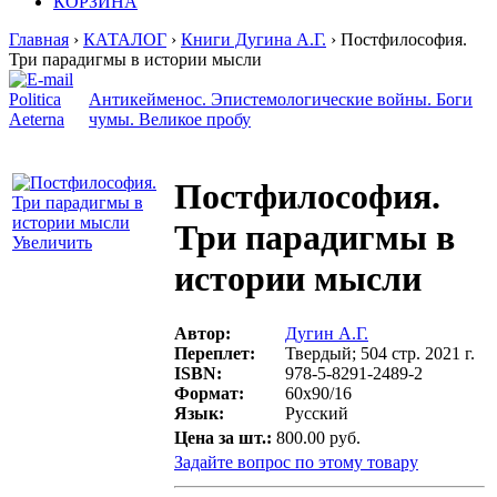
КОРЗИНА
Главная
›
КАТАЛОГ
›
Книги Дугина А.Г.
› Постфилософия.
Три парадигмы в истории мысли
Politica
Антикейменос. Эпистемологические войны. Боги
Aeterna
чумы. Великое пробу
Постфилософия.
Три парадигмы в
Увеличить
истории мысли
Автор:
Дугин А.Г.
Переплет:
Твердый; 504 стр. 2021 г.
ISBN:
978-5-8291-2489-2
Формат:
60х90/16
Язык:
Русский
Цена за шт.:
800.00 руб.
Задайте вопрос по этому товару