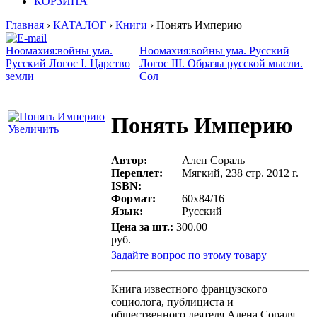
КОРЗИНА
Главная
›
КАТАЛОГ
›
Книги
› Понять Империю
Ноомахия:войны ума.
Ноомахия:войны ума. Русский
Русский Логос I. Царство
Логос III. Образы русской мысли.
земли
Сол
Понять Империю
Увеличить
Автор:
Ален Сораль
Переплет:
Мягкий, 238 стр. 2012 г.
ISBN:
Формат:
60х84/16
Язык:
Русский
Цена за шт.:
300.00
руб.
Задайте вопрос по этому товару
Книга известного французского
социолога, публициста и
общественного деятеля Алена Сораля