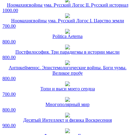
Ноомахия:войны ума. Русский Логос II. Русский историал
1000.00
Ноомахия:войны ума. Русский Логос I. Царство земли
700.00
Politica Aeterna
800.00
Постфилософия. Три парадигмы в истории мысли
800.00
Антикейменос. Эпистемологические войны. Боги чумы.
Великое пробу
800.00
Топи и выси моего сердца
700.00
Многополярный мир
800.00
Десятый Интеллект и физика Воскресения
900.00