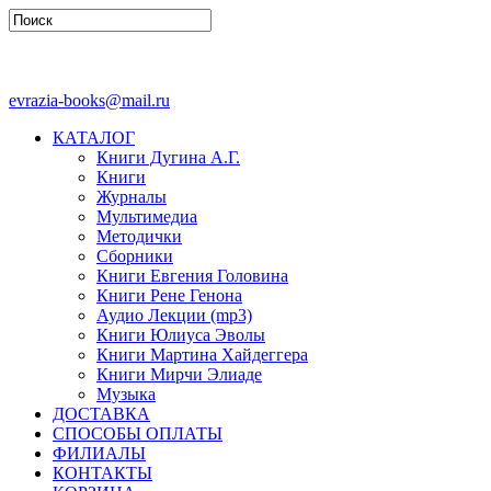
evrazia-books@mail.ru
КАТАЛОГ
Книги Дугина А.Г.
Книги
Журналы
Мультимедиа
Методички
Сборники
Книги Евгения Головина
Книги Рене Генона
Аудио Лекции (mp3)
Книги Юлиуса Эволы
Книги Мартина Хайдеггера
Книги Мирчи Элиаде
Музыка
ДОСТАВКА
СПОСОБЫ ОПЛАТЫ
ФИЛИАЛЫ
КОНТАКТЫ