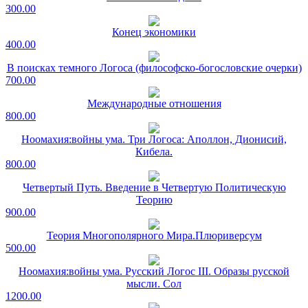
300.00
Конец экономики
400.00
В поисках темного Логоса (философско-богословские очерки)
700.00
Международные отношения
800.00
Ноомахия:войны ума. Три Логоса: Аполлон, Дионисий,
Кибела.
800.00
Четвертый Путь. Введение в Четвертую Политическую
Теорию
900.00
Теория Многополярного Мира.Плюриверсум
500.00
Ноомахия:войны ума. Русский Логос III. Образы русской
мысли. Сол
1200.00