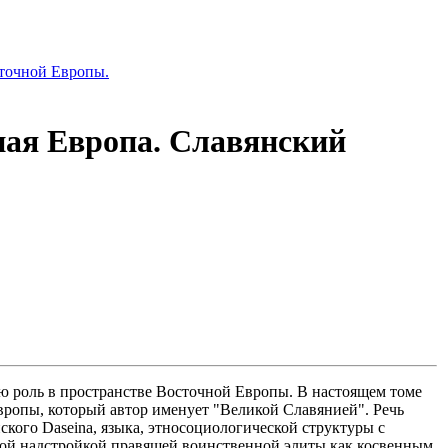
сточной Европы.
ная Европа. Славянский
ую роль в пространстве Восточной Европы. В настоящем томе
вропы, который автор именует "Великой Славянией". Речь
ского Daseinа, языка, этносоциологической структуры с
нной надстройкой правящей воинственной элиты как косвенным