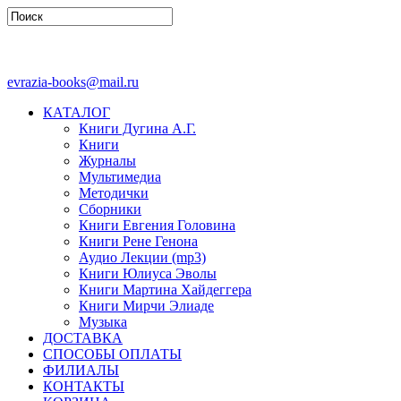
evrazia-books@mail.ru
КАТАЛОГ
Книги Дугина А.Г.
Книги
Журналы
Мультимедиа
Методички
Сборники
Книги Евгения Головина
Книги Рене Генона
Аудио Лекции (mp3)
Книги Юлиуса Эволы
Книги Мартина Хайдеггера
Книги Мирчи Элиаде
Музыка
ДОСТАВКА
СПОСОБЫ ОПЛАТЫ
ФИЛИАЛЫ
КОНТАКТЫ