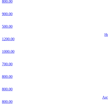
800.00
900.00
500.00
Но
1200.00
1000.00
700.00
800.00
800.00
Ант
800.00