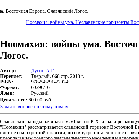
а. Восточная Европа. Славянский Логос.
Ноомахия: войны ума. Неславянские горизонты Во
Ноомахия: войны ума. Восточ
Логос.
Автор:
Дугин А.Г.
Переплет:
Твердый, 668 стр. 2018 г.
ISBN:
978-5-8291-2292-8
Формат:
60x90/16
Язык:
Русский
Цена за шт.:
600.00 руб.
Задайте вопрос по этому товару
Славянские народы начиная с V-VI вв. по Р. Х. играли решающ
"Ноомахии" рассматривается славянский горизонт Восточной Е
идет не о конкретной политии, но о внутреннем единстве славян
преобладанием оседлого земледельческого населения и аллоге