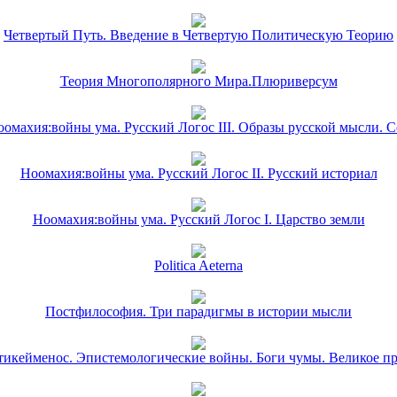
Четвертый Путь. Введение в Четвертую Политическую Теорию
Теория Многополярного Мира.Плюриверсум
омахия:войны ума. Русский Логос III. Образы русской мысли. 
Ноомахия:войны ума. Русский Логос II. Русский историал
Ноомахия:войны ума. Русский Логос I. Царство земли
Politica Aeterna
Постфилософия. Три парадигмы в истории мысли
икейменос. Эпистемологические войны. Боги чумы. Великое п