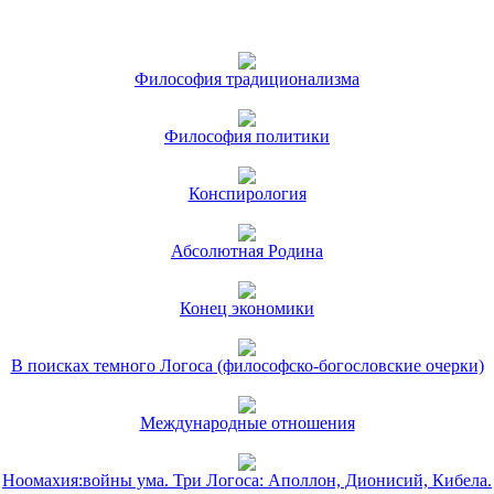
Философия традиционализма
Философия политики
Конспирология
Абсолютная Родина
Конец экономики
В поисках темного Логоса (философско-богословские очерки)
Международные отношения
Ноомахия:войны ума. Три Логоса: Аполлон, Дионисий, Кибела.