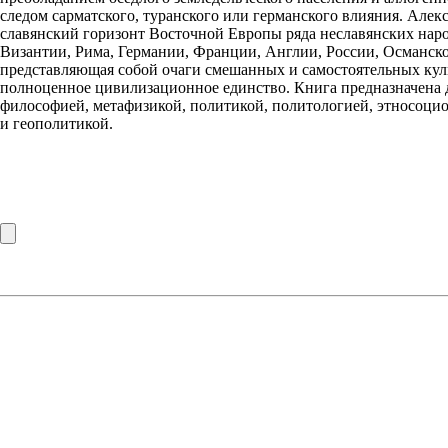
следом сарматского, туранского или германского влияния. Алекс
славянский горизонт Восточной Европы ряда неславянских на
Византии, Рима, Германии, Франции, Англии, России, Османско
представляющая собой очаги смешанных и самостоятельных куль
полноценное цивилизационное единство. Книга предназначена д
философией, метафизикой, политикой, политологией, этносоц
и геополитикой.