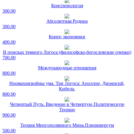
Конспирология
300.00
Абсолютная Родина
300.00
Конец экономики
400.00
В поисках темного Логоса (философско-богословские очерки)
700.00
Международные отношения
800.00
Ноомахия:войны ума. Три Логоса: Аполлон, Дионисий,
Кибела.
800.00
Четвертый Путь. Введение в Четвертую Политическую
Теорию
900.00
Теория Многополярного Мира.Плюриверсум
500.00