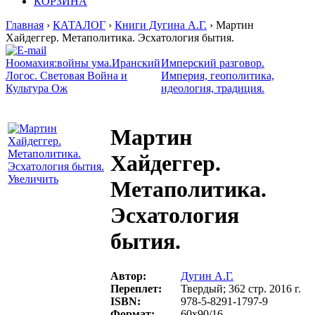
КОРЗИНА
Главная
›
КАТАЛОГ
›
Книги Дугина А.Г.
› Мартин
Хайдеггер. Метаполитика. Эсхатология бытия.
Ноомахия:войны ума.Иранский
Имперский разговор.
Логос. Световая Война и
Империя, геополитика,
Культура Ож
идеология, традиция.
Мартин
Хайдеггер.
Увеличить
Метаполитика.
Эсхатология
бытия.
Автор:
Дугин А.Г.
Переплет:
Твердый; 362 стр. 2016 г.
ISBN:
978-5-8291-1797-9
Формат:
60х90/16