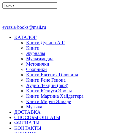
evrazia-books@mail.ru
КАТАЛОГ
Книги Дугина А.Г.
Книги
Журналы
Мультимедиа
Методички
Сборники
Книги Евгения Головина
Книги Рене Генона
Аудио Лекции (mp3)
Книги Юлиуса Эволы
Книги Мартина Хайдеггера
Книги Мирчи Элиаде
Музыка
ДОСТАВКА
СПОСОБЫ ОПЛАТЫ
ФИЛИАЛЫ
КОНТАКТЫ