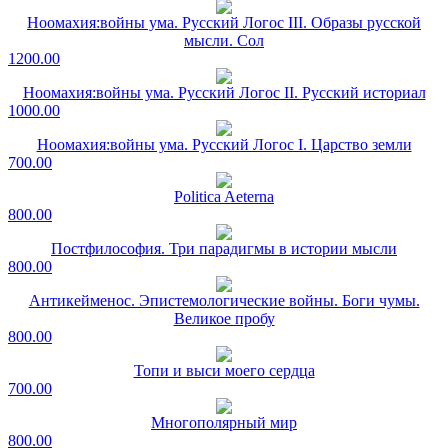
Ноомахия:войны ума. Русский Логос III. Образы русской
мысли. Сол
1200.00
Ноомахия:войны ума. Русский Логос II. Русский историал
1000.00
Ноомахия:войны ума. Русский Логос I. Царство земли
700.00
Politica Aeterna
800.00
Постфилософия. Три парадигмы в истории мысли
800.00
Антикейменос. Эпистемологические войны. Боги чумы.
Великое пробу
800.00
Топи и выси моего сердца
700.00
Многополярный мир
800.00