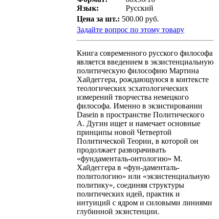
Язык:
Русский
Цена за шт.:
500.00 руб.
Задайте вопрос по этому товару
Книга современного русского философа
является введением в экзистенциальную
политическую философию Мартина
Хайдеггера, рождающуюся в контексте
теологических эсхатологических
измерений творчества немецкого
философа. Именно в экзистировании
Dasein в пространстве Политического
А. Дугин ищет и намечает основные
принципы новой Четвертой
Политической Теории, в которой он
продолжает разворачивать
«фундаменталь-онтологию» М.
Хайдеггера в «фун-даменталь-
политологию» или «экзистенциальную
политику», соединяя структуры
политических идей, практик и
интуиций с ядром и силовыми линиями
глубинной экзистенции.