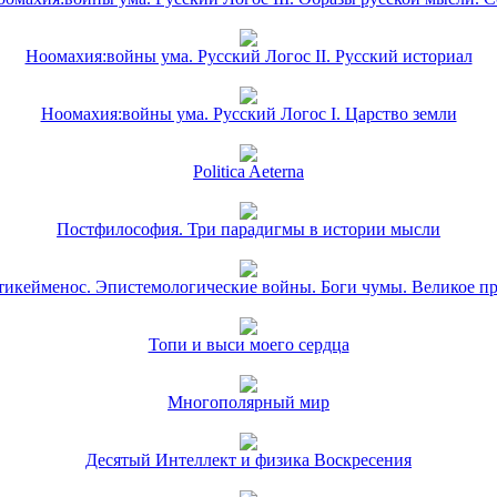
Ноомахия:войны ума. Русский Логос II. Русский историал
Ноомахия:войны ума. Русский Логос I. Царство земли
Politica Aeterna
Постфилософия. Три парадигмы в истории мысли
икейменос. Эпистемологические войны. Боги чумы. Великое п
Топи и выси моего сердца
Многополярный мир
Десятый Интеллект и физика Воскресения