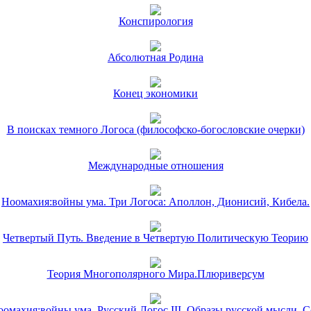
Конспирология
Абсолютная Родина
Конец экономики
В поисках темного Логоса (философско-богословские очерки)
Международные отношения
Ноомахия:войны ума. Три Логоса: Аполлон, Дионисий, Кибела.
Четвертый Путь. Введение в Четвертую Политическую Теорию
Теория Многополярного Мира.Плюриверсум
омахия:войны ума. Русский Логос III. Образы русской мысли. 