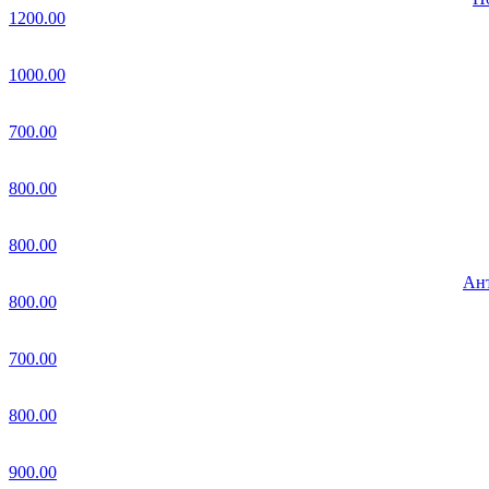
1200.00
1000.00
700.00
800.00
800.00
Ант
800.00
700.00
800.00
900.00