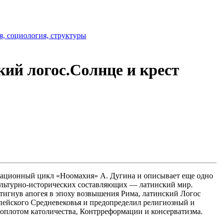
, социология, структуры
ий логос.Солнце и крест
зационный цикл «Ноомахия» А. Дугина и описывает еще одно
культурно-исторических составляющих — латинский мир.
тигнув апогея в эпоху возвышения Рима, латинский Логос
опейского Средневековья и предопределил религиозный и
 оплотом католичества, Контрреформации и консерватизма.