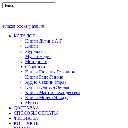
evrazia-books@mail.ru
КАТАЛОГ
Книги Дугина А.Г.
Книги
Журналы
Мультимедиа
Методички
Сборники
Книги Евгения Головина
Книги Рене Генона
Аудио Лекции (mp3)
Книги Юлиуса Эволы
Книги Мартина Хайдеггера
Книги Мирчи Элиаде
Музыка
ДОСТАВКА
СПОСОБЫ ОПЛАТЫ
ФИЛИАЛЫ
КОНТАКТЫ