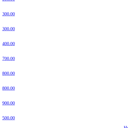
300.00
300.00
400.00
700.00
800.00
800.00
900.00
500.00
Но