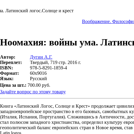
а. Латинский логос.Солнце и крест
Воображение. Философия
Ноомахия: войны ума. Латинск
Автор:
Дугин А.Г.
Переплет:
Твердый, 719 стр. 2016 г.
ISBN:
978-5-8291-1859-4
Формат:
60х9016
Язык:
Русский
Цена за шт.:
700.00 руб.
Задайте вопрос по этому товару
Книга «Латинский Логос, Солнце и Крест» продолжает цивили
западноевропейское пространство в его базовых, самобытных 
(Италия, Испания, Португалия). Сложившись в Античности, дос
стал полюсом западного христианства, определил культуру евр
геополитический баланс европейских стран в Новое время, став
Latin logos