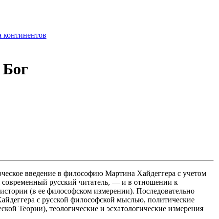
 континентов
 Бог
рческое введение в философию Мартина Хайдеггера с учетом
я современный русский читатель, — и в отношении к
й истории (в ее философском измерении). Последовательно
Хайдеггера с русской философской мыслью, политические
кой Теории), теологические и эсхатологические измерения