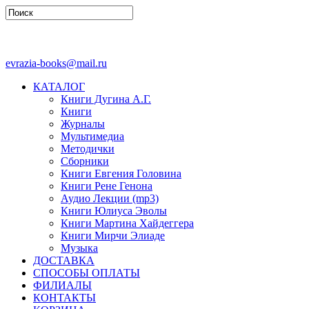
evrazia-books@mail.ru
КАТАЛОГ
Книги Дугина А.Г.
Книги
Журналы
Мультимедиа
Методички
Сборники
Книги Евгения Головина
Книги Рене Генона
Аудио Лекции (mp3)
Книги Юлиуса Эволы
Книги Мартина Хайдеггера
Книги Мирчи Элиаде
Музыка
ДОСТАВКА
СПОСОБЫ ОПЛАТЫ
ФИЛИАЛЫ
КОНТАКТЫ