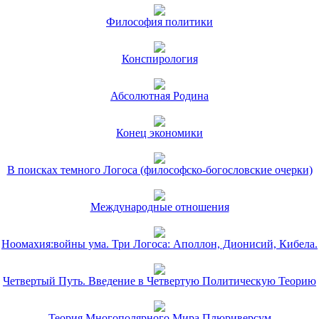
Философия политики
Конспирология
Абсолютная Родина
Конец экономики
В поисках темного Логоса (философско-богословские очерки)
Международные отношения
Ноомахия:войны ума. Три Логоса: Аполлон, Дионисий, Кибела.
Четвертый Путь. Введение в Четвертую Политическую Теорию
Теория Многополярного Мира.Плюриверсум