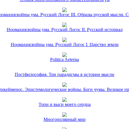
омахия:войны ума. Русский Логос III. Образы русской мысли. 
Ноомахия:войны ума. Русский Логос II. Русский историал
Ноомахия:войны ума. Русский Логос I. Царство земли
Politica Aeterna
Постфилософия. Три парадигмы в истории мысли
икейменос. Эпистемологические войны. Боги чумы. Великое п
Топи и выси моего сердца
Многополярный мир