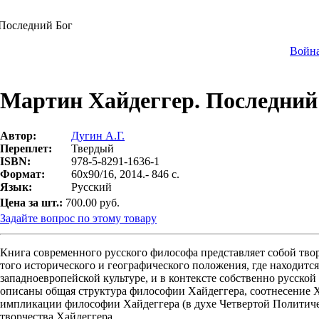
 Последний Бог
Война
Мартин Хайдеггер. Последний
Автор:
Дугин А.Г.
Переплет:
Твердый
ISBN:
978-5-8291-1636-1
Формат:
60х90/16, 2014.- 846 с.
Язык:
Русский
Цена за шт.:
700.00 руб.
Задайте вопрос по этому товару
Книга современного русского философа представляет собой тво
того исторического и географического положения, где находитс
западноевропейской культуре, и в контексте собственно русско
описаны общая структура философии Хайдеггера, соотнесение 
импликации философии Хайдеггера (в духе Четвертой Политичес
творчества Хайдеггера.