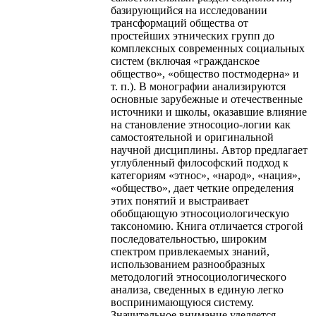
базирующийся на исследовании
трансформаций общества от
простейших этнических групп до
комплексных современных социальных
систем (включая «гражданское
общество», «общество постмодерна» и
т. п.). В монографии анализируются
основные зарубежные и отечественные
источники и школы, оказавшие влияние
на становление этносоцио-логии как
самостоятельной и оригинальной
научной дисциплины. Автор предлагает
углубленный философский подход к
категориям «этнос», «народ», «нация»,
«общество», дает четкие определения
этих понятий и выстраивает
обобщающую этносоциологическую
таксономию. Книга отличается строгой
последовательностью, широким
спектром привлекаемых знаний,
использованием разнообразных
методологий этносоциологического
анализа, сведенных в единую легко
воспринимающуюся систему.
Значительное внимание уделяется