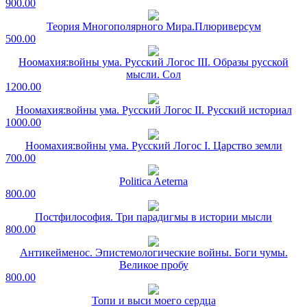
900.00
Теория Многополярного Мира.Плюриверсум
500.00
Ноомахия:войны ума. Русский Логос III. Образы русской
мысли. Сол
1200.00
Ноомахия:войны ума. Русский Логос II. Русский историал
1000.00
Ноомахия:войны ума. Русский Логос I. Царство земли
700.00
Politica Aeterna
800.00
Постфилософия. Три парадигмы в истории мысли
800.00
Антикейменос. Эпистемологические войны. Боги чумы.
Великое пробу
800.00
Топи и выси моего сердца