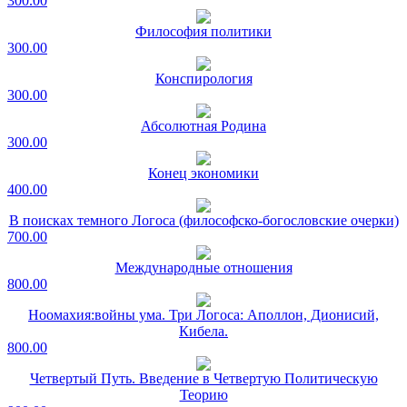
300.00
Философия политики
300.00
Конспирология
300.00
Абсолютная Родина
300.00
Конец экономики
400.00
В поисках темного Логоса (философско-богословские очерки)
700.00
Международные отношения
800.00
Ноомахия:войны ума. Три Логоса: Аполлон, Дионисий,
Кибела.
800.00
Четвертый Путь. Введение в Четвертую Политическую
Теорию