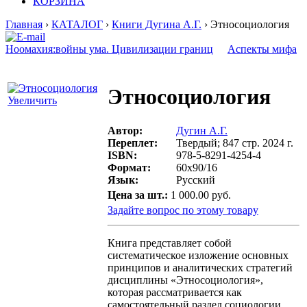
КОРЗИНА
Главная
›
КАТАЛОГ
›
Книги Дугина А.Г.
› Этносоциология
Ноомахия:войны ума. Цивилизации границ
Аспекты мифа
Этносоциология
Увеличить
Автор:
Дугин А.Г.
Переплет:
Твердый; 847 стр. 2024 г.
ISBN:
978-5-8291-4254-4
Формат:
60х90/16
Язык:
Русский
Цена за шт.:
1 000.00 руб.
Задайте вопрос по этому товару
Книга представляет собой
систематическое изложение основных
принципов и аналитических стратегий
дисциплины «Этносоциология»,
которая рассматривается как
самостоятельный раздел социологии,