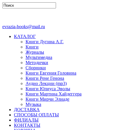
evrazia-books@mail.ru
КАТАЛОГ
Книги Дугина А.Г.
Книги
Журналы
Мультимедиа
Методички
Сборники
Книги Евгения Головина
Книги Рене Генона
Аудио Лекции (mp3)
Книги Юлиуса Эволы
Книги Мартина Хайдеггера
Книги Мирчи Элиаде
Музыка
ДОСТАВКА
СПОСОБЫ ОПЛАТЫ
ФИЛИАЛЫ
КОНТАКТЫ