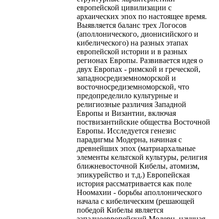
европейской цивилизации с
архаических эпох по настоящее время.
Выявляется баланс трех Логосов
(аполлонического, дионисийского и
кибелического) на разных этапах
европейской истории и в разных
регионах Европы. Развивается идея о
двух Европах - римской и греческой,
западносредиземноморской и
восточносредиземноморской, что
предопределило культурные и
религиозные различия Западной
Европы и Византии, включая
поствизантийские общества Восточной
Европы. Исследуется генезис
парадигмы Модерна, начиная с
древнейших эпох (матриархальные
элементы кельтской культуры, религия
ближневосточной Кибелы, атомизм,
эпикурейство и т.д.) Европейская
история рассматривается как поле
Ноомахии - борьбы аполлонического
начала с кибелическим (решающей
победой Кибелы является
западноевропейский Модерн, научная