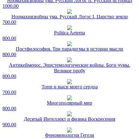
Ноомахия:войны ума. Русский Логос II. Русский историал
1000.00
Ноомахия:войны ума. Русский Логос I. Царство земли
700.00
Politica Aeterna
800.00
Постфилософия. Три парадигмы в истории мысли
800.00
Антикейменос. Эпистемологические войны. Боги чумы.
Великое пробу
800.00
Топи и выси моего сердца
700.00
Многополярный мир
800.00
Десятый Интеллект и физика Воскресения
900.00
Феноменология Гегеля