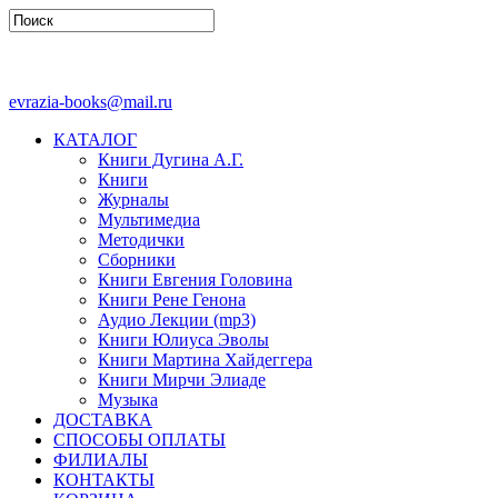
evrazia-books@mail.ru
КАТАЛОГ
Книги Дугина А.Г.
Книги
Журналы
Мультимедиа
Методички
Сборники
Книги Евгения Головина
Книги Рене Генона
Аудио Лекции (mp3)
Книги Юлиуса Эволы
Книги Мартина Хайдеггера
Книги Мирчи Элиаде
Музыка
ДОСТАВКА
СПОСОБЫ ОПЛАТЫ
ФИЛИАЛЫ
КОНТАКТЫ