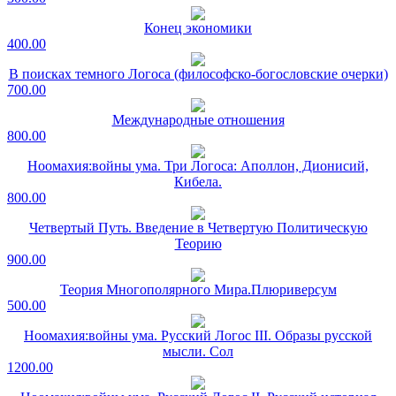
Конец экономики
400.00
В поисках темного Логоса (философско-богословские очерки)
700.00
Международные отношения
800.00
Ноомахия:войны ума. Три Логоса: Аполлон, Дионисий,
Кибела.
800.00
Четвертый Путь. Введение в Четвертую Политическую
Теорию
900.00
Теория Многополярного Мира.Плюриверсум
500.00
Ноомахия:войны ума. Русский Логос III. Образы русской
мысли. Сол
1200.00