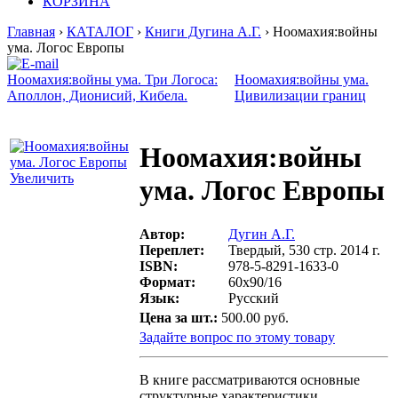
КОРЗИНА
Главная
›
КАТАЛОГ
›
Книги Дугина А.Г.
› Ноомахия:войны
ума. Логос Европы
Ноомахия:войны ума. Три Логоса:
Ноомахия:войны ума.
Аполлон, Дионисий, Кибела.
Цивилизации границ
Ноомахия:войны
Увеличить
ума. Логос Европы
Автор:
Дугин А.Г.
Переплет:
Твердый, 530 стр. 2014 г.
ISBN:
978-5-8291-1633-0
Формат:
60х90/16
Язык:
Русский
Цена за шт.:
500.00 руб.
Задайте вопрос по этому товару
В книге рассматриваются основные
структурные характеристики