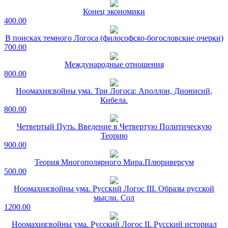
Конец экономики
400.00
В поисках темного Логоса (философско-богословские очерки)
700.00
Международные отношения
800.00
Ноомахия:войны ума. Три Логоса: Аполлон, Дионисий,
Кибела.
800.00
Четвертый Путь. Введение в Четвертую Политическую
Теорию
900.00
Теория Многополярного Мира.Плюриверсум
500.00
Ноомахия:войны ума. Русский Логос III. Образы русской
мысли. Сол
1200.00
Ноомахия:войны ума. Русский Логос II. Русский историал