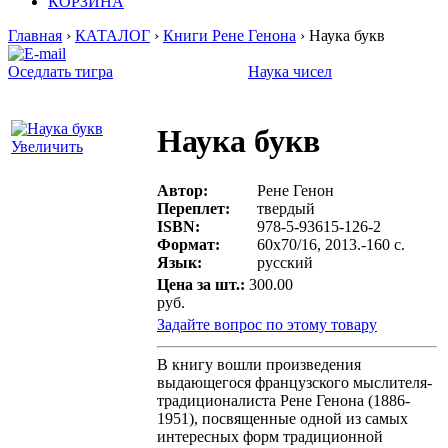
КОРЗИНА
Главная
›
КАТАЛОГ
›
Книги Рене Генона
› Наука букв
Оседлать тигра
Наука чисел
Наука букв
Увеличить
Автор:
Рене Генон
Переплет:
твердый
ISBN:
978-5-93615-126-2
Формат:
60х70/16, 2013.-160 с.
Язык:
русский
Цена за шт.:
300.00
руб.
Задайте вопрос по этому товару
В книгу вошли произведения
выдающегося французского мыслителя-
традиционалиста Рене Генона (1886-
1951), посвященные одной из самых
интересных форм традиционной