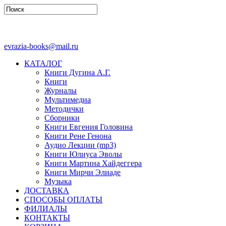
evrazia-books@mail.ru
КАТАЛОГ
Книги Дугина А.Г.
Книги
Журналы
Мультимедиа
Методички
Сборники
Книги Евгения Головина
Книги Рене Генона
Аудио Лекции (mp3)
Книги Юлиуса Эволы
Книги Мартина Хайдеггера
Книги Мирчи Элиаде
Музыка
ДОСТАВКА
СПОСОБЫ ОПЛАТЫ
ФИЛИАЛЫ
КОНТАКТЫ