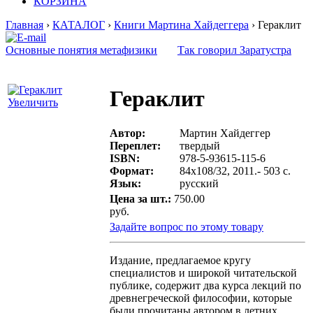
КОРЗИНА
Главная
›
КАТАЛОГ
›
Книги Мартина Хайдеггера
› Гераклит
Основные понятия метафизики
Так говорил Заратустра
Гераклит
Увеличить
Автор:
Мартин Хайдеггер
Переплет:
твердый
ISBN:
978-5-93615-115-6
Формат:
84х108/32, 2011.- 503 с.
Язык:
русский
Цена за шт.:
750.00
руб.
Задайте вопрос по этому товару
Издание, предлагаемое кругу
специалистов и широкой читательской
публике, содержит два курса лекций по
древнегреческой философии, которые
были прочитаны автором в летних