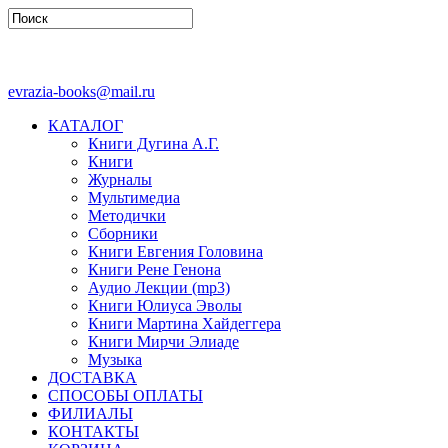
evrazia-books@mail.ru
КАТАЛОГ
Книги Дугина А.Г.
Книги
Журналы
Мультимедиа
Методички
Сборники
Книги Евгения Головина
Книги Рене Генона
Аудио Лекции (mp3)
Книги Юлиуса Эволы
Книги Мартина Хайдеггера
Книги Мирчи Элиаде
Музыка
ДОСТАВКА
СПОСОБЫ ОПЛАТЫ
ФИЛИАЛЫ
КОНТАКТЫ