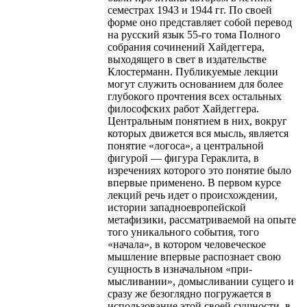
семестрах 1943 и 1944 гг. По своей
форме оно представляет собой перевод
на русский язык 55-го тома Полного
собрания сочинений Хайдеггера,
выходящего в свет в издательстве
Клостерманн. Публикуемые лекции
могут служить основанием для более
глубокого прочтения всех остальных
философских работ Хайдеггера.
Центральным понятием в них, вокруг
которых движется вся мысль, является
понятие «логоса», а центральной
фигурой — фигура Гераклита, в
изречениях которого это понятие было
впервые применено. В первом курсе
лекций речь идет о происхождении,
истории западноевропейской
метафизики, рассматриваемой на опыте
того уникального события, того
«начала», в котором человеческое
мышление впервые распознает свою
сущность в изначальном «при-
мысливании», домысливании сущего и
сразу же безоглядно погружается в
использование этой своей сущности, в