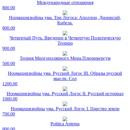
Международные отношения
800.00
Ноомахия:войны ума. Три Логоса: Аполлон, Дионисий,
Кибела.
800.00
Четвертый Путь. Введение в Четвертую Политическую
Теорию
900.00
Теория Многополярного Мира.Плюриверсум
500.00
Ноомахия:войны ума. Русский Логос III. Образы русской
мысли. Сол
1200.00
Ноомахия:войны ума. Русский Логос II. Русский историал
1000.00
Ноомахия:войны ума. Русский Логос I. Царство земли
700.00
Politica Aeterna
800.00