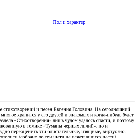
Пол и характер
е стихотворений и песен Евгения Головина. На сегодняшний
 многое хранится у его друзей и знакомых и когда-нибудь будет
раздела «Стихотворения» лишь чудом удалось спасти, и поэтому
ликованную в томике «Туманы черных лилий», но и
рудно переоценить эти блистательные, изящные, виртуозно-
ополнен (собрано до тридцати не печатавшихся песен).