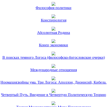
Философия политики
Конспирология
Абсолютная Родина
Конец экономики
В поисках темного Логоса (философско-богословские очерки)
Международные отношения
Ноомахия:войны ума. Три Логоса: Аполлон, Дионисий, Кибела.
Четвертый Путь. Введение в Четвертую Политическую Теорию