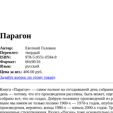
Парагон
Автор:
Евгений Головин
Переплет:
твердый
ISBN:
978-5-9551-0594-9
Формат:
60х90/16
Язык:
русский
Цена за шт.:
400.00 руб.
Задайте вопрос по этому товару
Книга «Парагон» — самое полное на сегодняшний день собрани
день — потому, что его произведения рассеяны, быть может, еще
собрано все, что он создал. Добрую половину произведений из 
ныне мы имеем не только поэзию 1960-х — 1970-х годов, опуб
произведения, вероятно, конца 1980-х — начала 2000-х годов. Т
ироничные стихотворения. Раздел «Песни» тоже основательно п