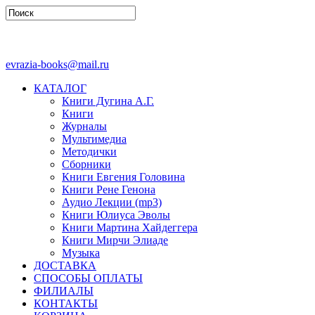
evrazia-books@mail.ru
КАТАЛОГ
Книги Дугина А.Г.
Книги
Журналы
Мультимедиа
Методички
Сборники
Книги Евгения Головина
Книги Рене Генона
Аудио Лекции (mp3)
Книги Юлиуса Эволы
Книги Мартина Хайдеггера
Книги Мирчи Элиаде
Музыка
ДОСТАВКА
СПОСОБЫ ОПЛАТЫ
ФИЛИАЛЫ
КОНТАКТЫ