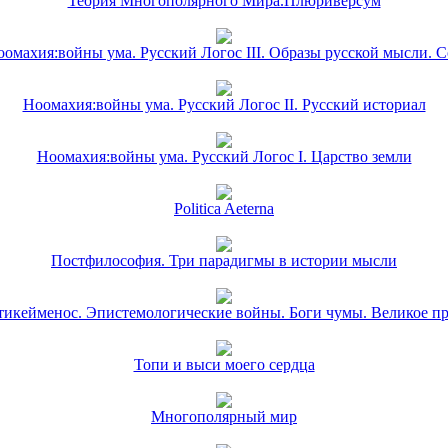
Теория Многополярного Мира.Плюриверсум
омахия:войны ума. Русский Логос III. Образы русской мысли. 
Ноомахия:войны ума. Русский Логос II. Русский историал
Ноомахия:войны ума. Русский Логос I. Царство земли
Politica Aeterna
Постфилософия. Три парадигмы в истории мысли
икейменос. Эпистемологические войны. Боги чумы. Великое п
Топи и выси моего сердца
Многополярный мир