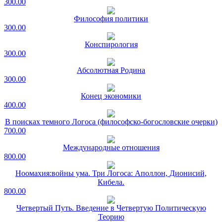
300.00
Философия политики
300.00
Конспирология
300.00
Абсолютная Родина
300.00
Конец экономики
400.00
В поисках темного Логоса (философско-богословские очерки)
700.00
Международные отношения
800.00
Ноомахия:войны ума. Три Логоса: Аполлон, Дионисий,
Кибела.
800.00
Четвертый Путь. Введение в Четвертую Политическую
Теорию