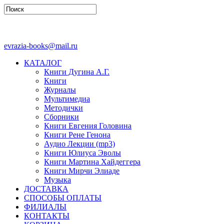
evrazia-books@mail.ru
КАТАЛОГ
Книги Дугина А.Г.
Книги
Журналы
Мультимедиа
Методички
Сборники
Книги Евгения Головина
Книги Рене Генона
Аудио Лекции (mp3)
Книги Юлиуса Эволы
Книги Мартина Хайдеггера
Книги Мирчи Элиаде
Музыка
ДОСТАВКА
СПОСОБЫ ОПЛАТЫ
ФИЛИАЛЫ
КОНТАКТЫ