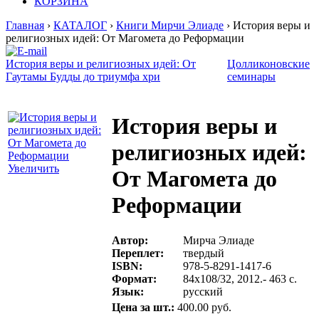
КОРЗИНА
Главная
›
КАТАЛОГ
›
Книги Мирчи Элиаде
› История веры и
религиозных идей: От Магомета до Реформации
История веры и религиозных идей: От
Цолликоновские
Гаутамы Будды до триумфа хри
семинары
История веры и
религиозных идей:
Увеличить
От Магомета до
Реформации
Автор:
Мирча Элиаде
Переплет:
твердый
ISBN:
978-5-8291-1417-6
Формат:
84х108/32, 2012.- 463 с.
Язык:
русский
Цена за шт.:
400.00 руб.