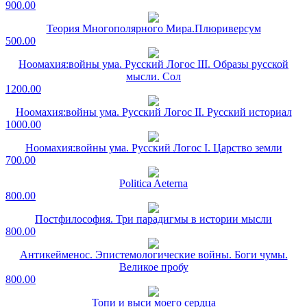
900.00
Теория Многополярного Мира.Плюриверсум
500.00
Ноомахия:войны ума. Русский Логос III. Образы русской
мысли. Сол
1200.00
Ноомахия:войны ума. Русский Логос II. Русский историал
1000.00
Ноомахия:войны ума. Русский Логос I. Царство земли
700.00
Politica Aeterna
800.00
Постфилософия. Три парадигмы в истории мысли
800.00
Антикейменос. Эпистемологические войны. Боги чумы.
Великое пробу
800.00
Топи и выси моего сердца