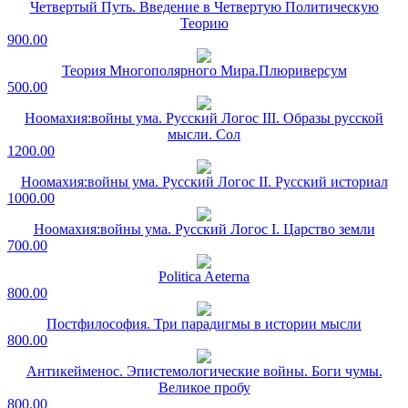
Четвертый Путь. Введение в Четвертую Политическую
Теорию
900.00
Теория Многополярного Мира.Плюриверсум
500.00
Ноомахия:войны ума. Русский Логос III. Образы русской
мысли. Сол
1200.00
Ноомахия:войны ума. Русский Логос II. Русский историал
1000.00
Ноомахия:войны ума. Русский Логос I. Царство земли
700.00
Politica Aeterna
800.00
Постфилософия. Три парадигмы в истории мысли
800.00
Антикейменос. Эпистемологические войны. Боги чумы.
Великое пробу
800.00