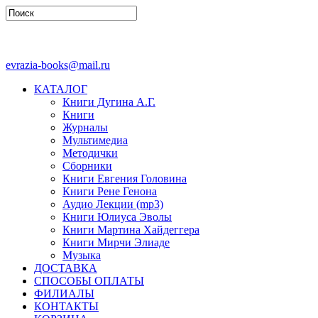
evrazia-books@mail.ru
КАТАЛОГ
Книги Дугина А.Г.
Книги
Журналы
Мультимедиа
Методички
Сборники
Книги Евгения Головина
Книги Рене Генона
Аудио Лекции (mp3)
Книги Юлиуса Эволы
Книги Мартина Хайдеггера
Книги Мирчи Элиаде
Музыка
ДОСТАВКА
СПОСОБЫ ОПЛАТЫ
ФИЛИАЛЫ
КОНТАКТЫ