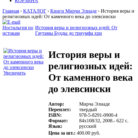
КОРЗИНА
Главная
›
КАТАЛОГ
›
Книги Мирчи Элиаде
› История веры и
религиозных идей: От каменного века до элевсински
Ностальгия по
История веры и религиозных идей: От
истокам
Гаутамы Будды до триумфа хри
История веры и
религиозных идей:
Увеличить
От каменного века
до элевсински
Автор:
Мирча Элиаде
Переплет:
твердый
ISBN:
978-5-8291-0900-4
Формат:
84х108/32, 2008.- 622 с.
Язык:
русский
Цена за шт.:
400.00 руб.