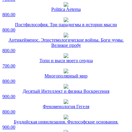
Politica Aeterna
800.00
Постфилософия. Три парадигмы в истории мысли
800.00
Антикейменос. Эпистемологические войны. Боги чумы.
Великое пробу
800.00
Топи и выси моего сердца
700.00
Многополярный мир
800.00
Десятый Интеллект и физика Воскресения
900.00
Феноменология Гегеля
800.00
Буддийская цивилизация. Философские основания.
900.00