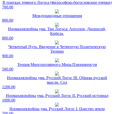
В поисках темного Логоса (философско-богословские очерки)
700.00
Международные отношения
800.00
Ноомахия:войны ума. Три Логоса: Аполлон, Дионисий,
Кибела.
800.00
Четвертый Путь. Введение в Четвертую Политическую
Теорию
900.00
Теория Многополярного Мира.Плюриверсум
500.00
Ноомахия:войны ума. Русский Логос III. Образы русской
мысли. Сол
1200.00
Ноомахия:войны ума. Русский Логос II. Русский историал
1000.00
Ноомахия:войны ума. Русский Логос I. Царство земли
700.00