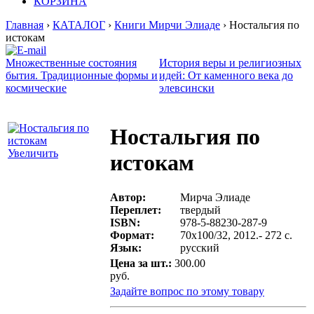
КОРЗИНА
Главная
›
КАТАЛОГ
›
Книги Мирчи Элиаде
› Ностальгия по
истокам
Множественные состояния
История веры и религиозных
бытия. Традиционные формы и
идей: От каменного века до
космические
элевсински
Ностальгия по
Увеличить
истокам
Автор:
Мирча Элиаде
Переплет:
твердый
ISBN:
978-5-88230-287-9
Формат:
70х100/32, 2012.- 272 с.
Язык:
русский
Цена за шт.:
300.00
руб.
Задайте вопрос по этому товару