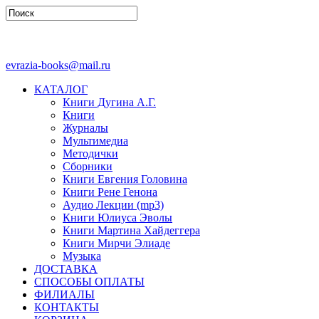
evrazia-books@mail.ru
КАТАЛОГ
Книги Дугина А.Г.
Книги
Журналы
Мультимедиа
Методички
Сборники
Книги Евгения Головина
Книги Рене Генона
Аудио Лекции (mp3)
Книги Юлиуса Эволы
Книги Мартина Хайдеггера
Книги Мирчи Элиаде
Музыка
ДОСТАВКА
СПОСОБЫ ОПЛАТЫ
ФИЛИАЛЫ
КОНТАКТЫ