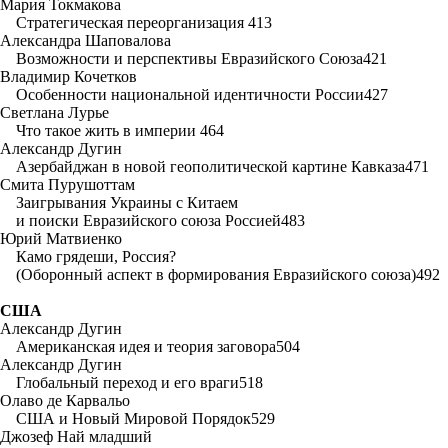
Мария Токмакова
Стратегическая переорганизация 413
Александра Шаповалова
Возможности и перспективы Евразийского Союза421
Владимир Кочетков
Особенности национальной идентичности России427
Светлана Лурье
Что такое жить в империи 464
Александр Дугин
Азербайджан в новой геополитической картине Кавказа471
Смита Пурушоттам
Заигрывания Украины с Китаем
и поиски Евразийского союза Россией483
Юрий Матвиенко
Камо грядеши, Россия?
(Оборонный аспект в формирования Евразийского союза)492
США
Александр Дугин
Американская идея и теория заговора504
Александр Дугин
Глобальный переход и его враги518
Олаво де Карвальо
США и Новый Мировой Порядок529
Джозеф Най младший