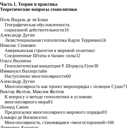
Часть 1. Теория и практика
Теоретические вопросы геополитики
Поль Видаль де ля Блаш
Географическая обусловленность
социальной действительности16
Александр Дугин
Экзистенциальная геополитика Карло Террачано24
Николас Спикмен
Американская стратегия в мировой политике:
Соединенные Штаты и баланс силы32
Ольга Якушина
Геополитическая концепция Р. Штраусц-Гупе38
Иммануил Валлерстайн
Наступление многополярности60
Александр Дугин
Многополярность как проект миропорядка с позиции Суши71
Виктор Желтов, Максим Желтов
К вопросу о методе геополитики в условиях
многополярного мира83
Леонид Савин
Предпосылки многополярного мирового порядка93
Альваро де Васконселос
Многополярность, становящаяся «многосторонней»106
Димитрис Кицикис