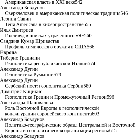
Американская власть в XXI веке542
Александр Бовдунов
Сверхчеловек и американская политическая традиция546
Леонид Савин
Terra Americana в киберпространстве555
Илья Дмитриев
Голливуд в поисках утраченного «Я»560
Санджив Кумар Шривастав
Профиль химического оружия в США566
Европа
Тиберио Грациани
Геополитика республиканской Италии574
Александр Дугин
Геополитика Румынии579
Александр Дугин
Сербский пост: геополитика Сербии589
Димитриc Кицикис
Геополитика Греции и Промежуточный Регион596
Александра Шаповалова
Роль Восточной Европы в геополитической
конфигурации европейского континента603
Александр Бовдунов
Политико-географические образы Центральной и Восточной
Европы и геополитическая организация региона615
Александр Бовдунов