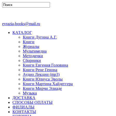
evrazia-books@mail.ru
КАТАЛОГ
Книги Дугина А.Г.
Книги
Журналы
Мультимедиа
Методички
Сборники
Книги Евгения Головина
Книги Рене Генона
Аудио Лекции (mp3)
Книги Юлиуса Эволы
Книги Мартина Хайдеггера
Книги Мирчи Элиаде
Музыка
ДОСТАВКА
СПОСОБЫ ОПЛАТЫ
ФИЛИАЛЫ
КОНТАКТЫ