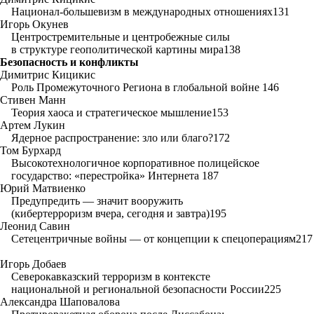
Национал-большевизм в международных отношениях131
Игорь Окунев
Центростремительные и центробежные силы
в структуре геополитической картины мира138
Безопасность и конфликты
Димитрис Кицикис
Роль Промежуточного Региона в глобальной войне 146
Стивен Манн
Теория хаоса и стратегическое мышление153
Артем Лукин
Ядерное распространение: зло или благо?172
Том Бурхард
Высокотехнологичное корпоративное полицейское
государство: «перестройка» Интернета 187
Юрий Матвиенко
Предупредить — значит вооружить
(кибертерроризм вчера, сегодня и завтра)195
Леонид Савин
Сетецентричные войны — от концепции к спецоперациям217
Игорь Добаев
Северокавказский терроризм в контексте
национальной и региональной безопасности России225
Александра Шаповалова