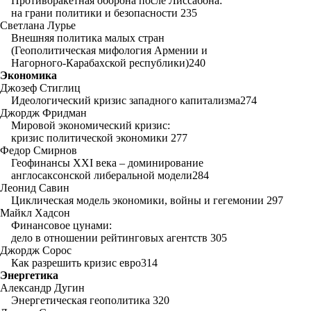
Противоракетная оборона после Лиссабона:
на грани политики и безопасности 235
Светлана Лурье
Внешняя политика малых стран
(Геополитическая мифология Армении и
Нагорного-Карабахской республики)240
Экономика
Джозеф Стиглиц
Идеологический кризис западного капитализма274
Джордж Фридман
Мировой экономический кризис:
кризис политической экономики 277
Федор Смирнов
Геофинансы XXI века – доминирование
англосаксонской либеральной модели284
Леонид Савин
Циклическая модель экономики, войны и гегемонии 297
Майкл Хадсон
Финансовое цунами:
дело в отношении рейтинговых агентств 305
Джордж Сорос
Как разрешить кризис евро314
Энергетика
Александр Дугин
Энергетическая геополитика 320