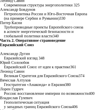
Леонид Савин
Современная структура энергополитики 325
Александр Бовдунов
Петрополитика России и Юго-Восточная Европа
(на примере Сербии и Румынии)330
Питер Касни
Трубопроводные проекты Европейского союза
в аспекте энергетической безопасности и
глобальной политики власти340
Часть 2. Оперативное страноведение
Евразийский Союз
Александр Дугин
Евразийский взгляд 348
Юрий Солозобов
Евразийский Союз: от идеи к практике361
Леонид Савин
Великая Стратегия для Евразийского Союза374
Вячеслав Алтухов
Геостратегия «Анаконда» и Евразия380
Лорен Гудрич
Россия: восстановление империи по возможности400
Владислав Гулевич
Геополитическая ситуация
у западных границ Евразийского Союза406