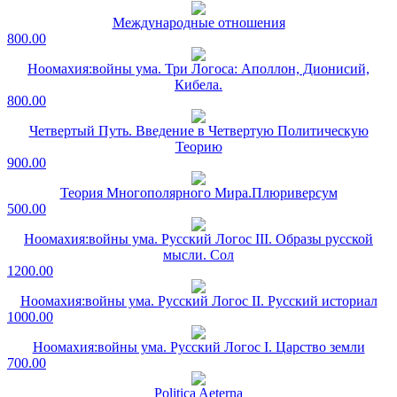
Международные отношения
800.00
Ноомахия:войны ума. Три Логоса: Аполлон, Дионисий,
Кибела.
800.00
Четвертый Путь. Введение в Четвертую Политическую
Теорию
900.00
Теория Многополярного Мира.Плюриверсум
500.00
Ноомахия:войны ума. Русский Логос III. Образы русской
мысли. Сол
1200.00
Ноомахия:войны ума. Русский Логос II. Русский историал
1000.00
Ноомахия:войны ума. Русский Логос I. Царство земли
700.00
Politica Aeterna