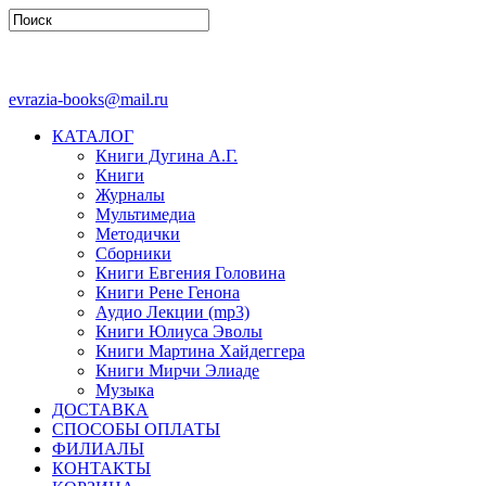
evrazia-books@mail.ru
КАТАЛОГ
Книги Дугина А.Г.
Книги
Журналы
Мультимедиа
Методички
Сборники
Книги Евгения Головина
Книги Рене Генона
Аудио Лекции (mp3)
Книги Юлиуса Эволы
Книги Мартина Хайдеггера
Книги Мирчи Элиаде
Музыка
ДОСТАВКА
СПОСОБЫ ОПЛАТЫ
ФИЛИАЛЫ
КОНТАКТЫ