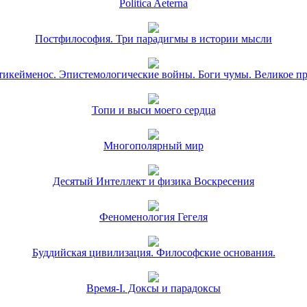
Politica Aeterna
Постфилософия. Три парадигмы в истории мысли
икейменос. Эпистемологические войны. Боги чумы. Великое п
Топи и выси моего сердца
Многополярный мир
Десятый Интеллект и физика Воскресения
Феноменология Гегеля
Буддийская цивилизация. Философские основания.
Время-I. Доксы и парадоксы