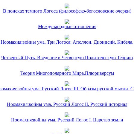
В поисках темного Логоса (философско-богословские очерки)
Международные отношения
Ноомахия:войны ума. Три Логоса: Аполлон, Дионисий, Кибела.
Четвертый Путь. Введение в Четвертую Политическую Теорию
Теория Многополярного Мира.Плюриверсум
омахия:войны ума. Русский Логос III. Образы русской мысли. 
Ноомахия:войны ума. Русский Логос II. Русский историал
Ноомахия:войны ума. Русский Логос I. Царство земли