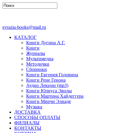
evrazia-books@mail.ru
КАТАЛОГ
Книги Дугина А.Г.
Книги
Журналы
Мультимедиа
Методички
Сборники
Книги Евгения Головина
Книги Рене Генона
Аудио Лекции (mp3)
Книги Юлиуса Эволы
Книги Мартина Хайдеггера
Книги Мирчи Элиаде
Музыка
ДОСТАВКА
СПОСОБЫ ОПЛАТЫ
ФИЛИАЛЫ
КОНТАКТЫ