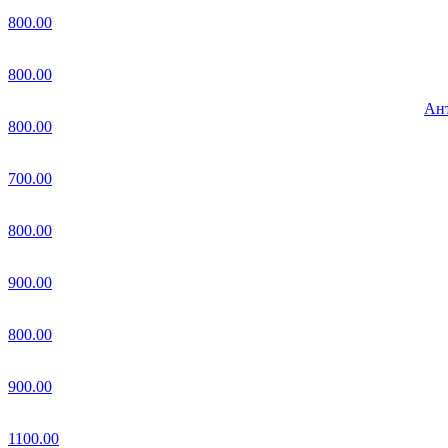
800.00
800.00
Ант
800.00
700.00
800.00
900.00
800.00
900.00
1100.00