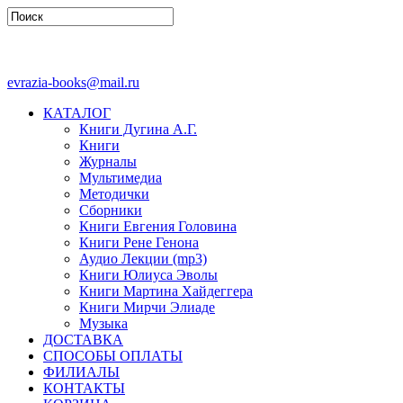
evrazia-books@mail.ru
КАТАЛОГ
Книги Дугина А.Г.
Книги
Журналы
Мультимедиа
Методички
Сборники
Книги Евгения Головина
Книги Рене Генона
Аудио Лекции (mp3)
Книги Юлиуса Эволы
Книги Мартина Хайдеггера
Книги Мирчи Элиаде
Музыка
ДОСТАВКА
СПОСОБЫ ОПЛАТЫ
ФИЛИАЛЫ
КОНТАКТЫ