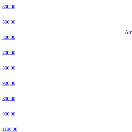
800.00
800.00
Ант
800.00
700.00
800.00
900.00
800.00
900.00
1100.00