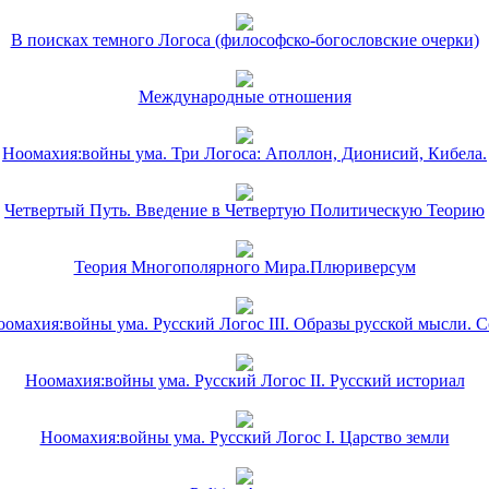
В поисках темного Логоса (философско-богословские очерки)
Международные отношения
Ноомахия:войны ума. Три Логоса: Аполлон, Дионисий, Кибела.
Четвертый Путь. Введение в Четвертую Политическую Теорию
Теория Многополярного Мира.Плюриверсум
омахия:войны ума. Русский Логос III. Образы русской мысли. 
Ноомахия:войны ума. Русский Логос II. Русский историал
Ноомахия:войны ума. Русский Логос I. Царство земли