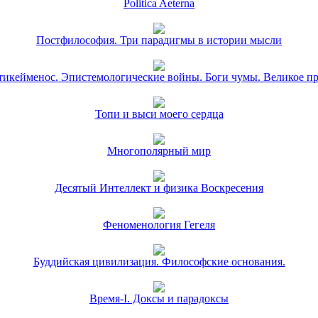
Politica Aeterna
Постфилософия. Три парадигмы в истории мысли
икейменос. Эпистемологические войны. Боги чумы. Великое п
Топи и выси моего сердца
Многополярный мир
Десятый Интеллект и физика Воскресения
Феноменология Гегеля
Буддийская цивилизация. Философские основания.
Время-I. Доксы и парадоксы