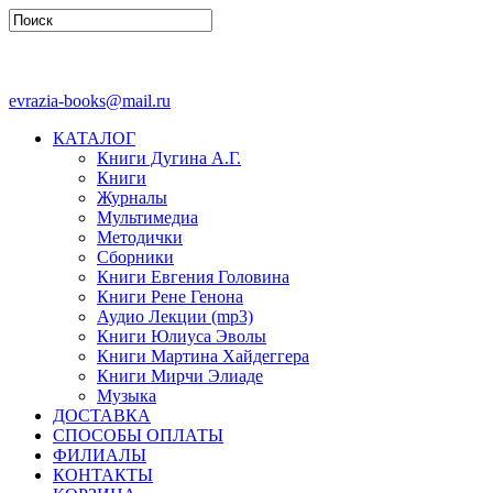
evrazia-books@mail.ru
КАТАЛОГ
Книги Дугина А.Г.
Книги
Журналы
Мультимедиа
Методички
Сборники
Книги Евгения Головина
Книги Рене Генона
Аудио Лекции (mp3)
Книги Юлиуса Эволы
Книги Мартина Хайдеггера
Книги Мирчи Элиаде
Музыка
ДОСТАВКА
СПОСОБЫ ОПЛАТЫ
ФИЛИАЛЫ
КОНТАКТЫ