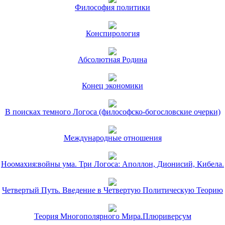
Философия политики
Конспирология
Абсолютная Родина
Конец экономики
В поисках темного Логоса (философско-богословские очерки)
Международные отношения
Ноомахия:войны ума. Три Логоса: Аполлон, Дионисий, Кибела.
Четвертый Путь. Введение в Четвертую Политическую Теорию
Теория Многополярного Мира.Плюриверсум