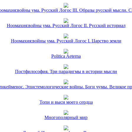
омахия:войны ума. Русский Логос III. Образы русской мысли. 
Ноомахия:войны ума. Русский Логос II. Русский историал
Ноомахия:войны ума. Русский Логос I. Царство земли
Politica Aeterna
Постфилософия. Три парадигмы в истории мысли
икейменос. Эпистемологические войны. Боги чумы. Великое п
Топи и выси моего сердца
Многополярный мир