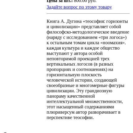
Цена за шт.:
800.00 руб.
Задайте вопрос по этому товару
Книга А. Дугина «теософия: горизонты
и цивилизации» представляет собой
философско-методологическое введение
(наряду с исследованием «три логоса»)
к остальным томам цикла «ноомахия».
каждая культура и каждое общество
выступают у автора особой
неповторимой проекцией трех
вертикальных логосов (в разных
пропорциях и соотношениях) на
горизонтальную плоскость
человеческой истории, создающей
своеобразные и многомерные фигуры
цивилизации. Эту грандиозную
панораму качественной
интеллектуальной множественности,
этот насыщенный содержаниями
плюриверсум автор разворачивает в
перспективе теософии.