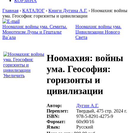
КОРЗИНА
Главная
›
КАТАЛОГ
›
Книги Дугина А.Г.
› Ноомахия: войны
ума. Геософия: горизонты и цивилизации
Ноомахия: войны ума. Семиты.
Ноомахия: войны ума.
Монотеизм Луны и Гештальт
Цивилизации Нового
Ва`ала
Света
Ноомахия: войны
ума. Геософия:
Увеличить
горизонты и
цивилизации
Автор:
Дугин А.Г.
Переплет:
Твердый, 475 стр. 2024 г.
ISBN:
978-5-8291-4275-9
Формат:
60х90/16
Язык:
Русский