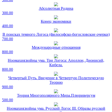
Абсолютная Родина
300.00
Конец экономики
400.00
В поисках темного Логоса (философско-богословские очерки)
700.00
Международные отношения
800.00
Ноомахия:войны ума. Три Логоса: Аполлон, Дионисий,
Кибела.
800.00
Четвертый Путь. Введение в Четвертую Политическую
Теорию
900.00
Теория Многополярного Мира.Плюриверсум
500.00
Ноомахия:войны ума. Русский Логос III. Образы русской