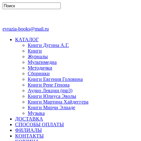
evrazia-books@mail.ru
КАТАЛОГ
Книги Дугина А.Г.
Книги
Журналы
Мультимедиа
Методички
Сборники
Книги Евгения Головина
Книги Рене Генона
Аудио Лекции (mp3)
Книги Юлиуса Эволы
Книги Мартина Хайдеггера
Книги Мирчи Элиаде
Музыка
ДОСТАВКА
СПОСОБЫ ОПЛАТЫ
ФИЛИАЛЫ
КОНТАКТЫ