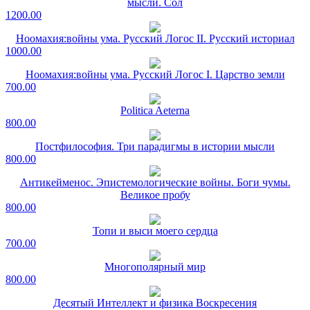
мысли. Сол
1200.00
Ноомахия:войны ума. Русский Логос II. Русский историал
1000.00
Ноомахия:войны ума. Русский Логос I. Царство земли
700.00
Politica Aeterna
800.00
Постфилософия. Три парадигмы в истории мысли
800.00
Антикейменос. Эпистемологические войны. Боги чумы.
Великое пробу
800.00
Топи и выси моего сердца
700.00
Многополярный мир
800.00
Десятый Интеллект и физика Воскресения