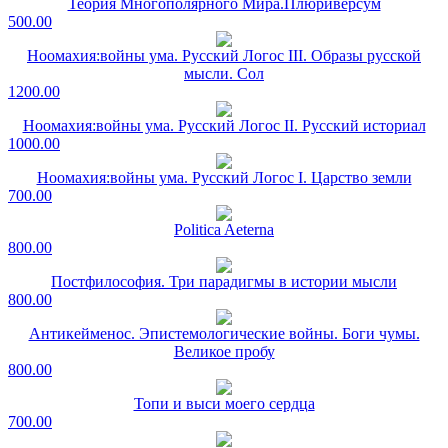
Теория Многополярного Мира.Плюриверсум
500.00
Ноомахия:войны ума. Русский Логос III. Образы русской
мысли. Сол
1200.00
Ноомахия:войны ума. Русский Логос II. Русский историал
1000.00
Ноомахия:войны ума. Русский Логос I. Царство земли
700.00
Politica Aeterna
800.00
Постфилософия. Три парадигмы в истории мысли
800.00
Антикейменос. Эпистемологические войны. Боги чумы.
Великое пробу
800.00
Топи и выси моего сердца
700.00