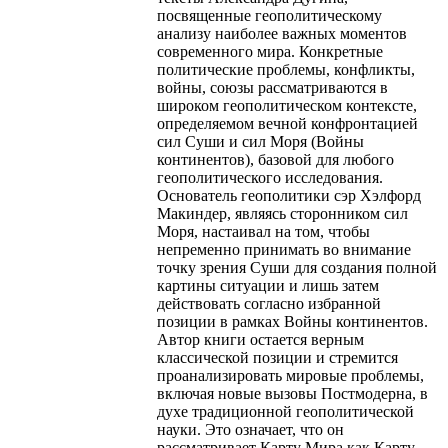
посвященные геополитическому
анализу наиболее важных моментов
современного мира. Конкретные
политические проблемы, конфликты,
войны, союзы рассматриваются в
широком геополитическом контексте,
определяемом вечной конфронтацией
сил Суши и сил Моря (Войны
континентов), базовой для любого
геополитического исследования.
Основатель геополитики сэр Хэлфорд
Макиндер, являясь сторонником сил
Моря, настаивал на том, чтобы
непременно принимать во внимание
точку зрения Суши для создания полной
картины ситуации и лишь затем
действовать согласно избранной
позиции в рамках Войны континентов.
Автор книги остается верным
классической позиции и стремится
проанализировать мировые проблемы,
включая новые вызовы Постмодерна, в
духе традиционной геополитической
науки. Это означает, что он
рассматривает Карту Мира как Карту