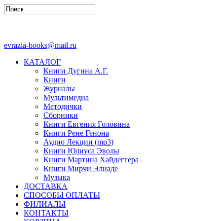
evrazia-books@mail.ru
КАТАЛОГ
Книги Дугина А.Г.
Книги
Журналы
Мультимедиа
Методички
Сборники
Книги Евгения Головина
Книги Рене Генона
Аудио Лекции (mp3)
Книги Юлиуса Эволы
Книги Мартина Хайдеггера
Книги Мирчи Элиаде
Музыка
ДОСТАВКА
СПОСОБЫ ОПЛАТЫ
ФИЛИАЛЫ
КОНТАКТЫ