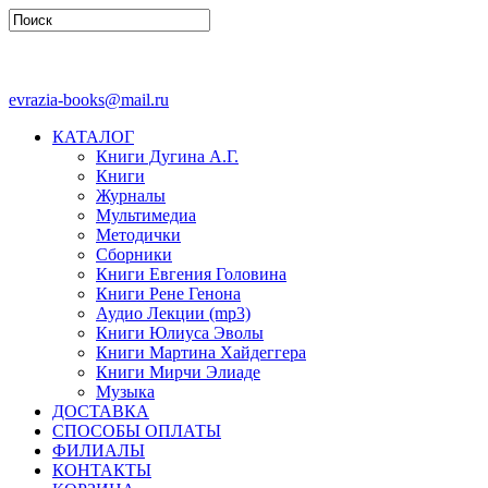
evrazia-books@mail.ru
КАТАЛОГ
Книги Дугина А.Г.
Книги
Журналы
Мультимедиа
Методички
Сборники
Книги Евгения Головина
Книги Рене Генона
Аудио Лекции (mp3)
Книги Юлиуса Эволы
Книги Мартина Хайдеггера
Книги Мирчи Элиаде
Музыка
ДОСТАВКА
СПОСОБЫ ОПЛАТЫ
ФИЛИАЛЫ
КОНТАКТЫ