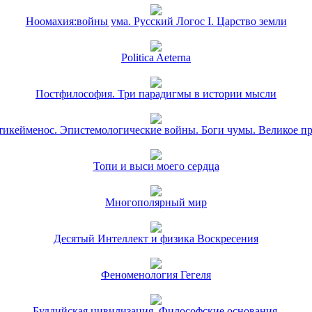
Ноомахия:войны ума. Русский Логос I. Царство земли
Politica Aeterna
Постфилософия. Три парадигмы в истории мысли
икейменос. Эпистемологические войны. Боги чумы. Великое п
Топи и выси моего сердца
Многополярный мир
Десятый Интеллект и физика Воскресения
Феноменология Гегеля
Буддийская цивилизация. Философские основания.