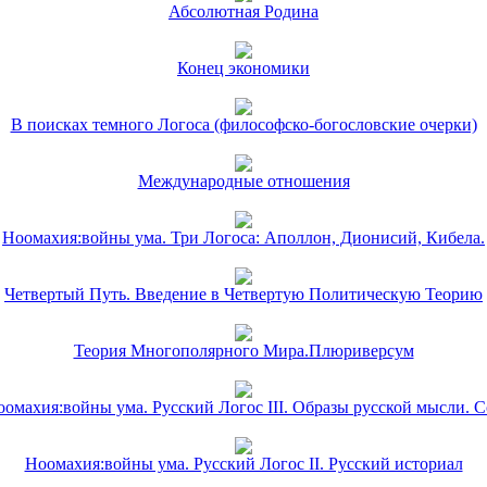
Абсолютная Родина
Конец экономики
В поисках темного Логоса (философско-богословские очерки)
Международные отношения
Ноомахия:войны ума. Три Логоса: Аполлон, Дионисий, Кибела.
Четвертый Путь. Введение в Четвертую Политическую Теорию
Теория Многополярного Мира.Плюриверсум
омахия:войны ума. Русский Логос III. Образы русской мысли. 
Ноомахия:войны ума. Русский Логос II. Русский историал