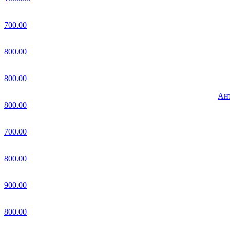
700.00
800.00
800.00
Ант
800.00
700.00
800.00
900.00
800.00