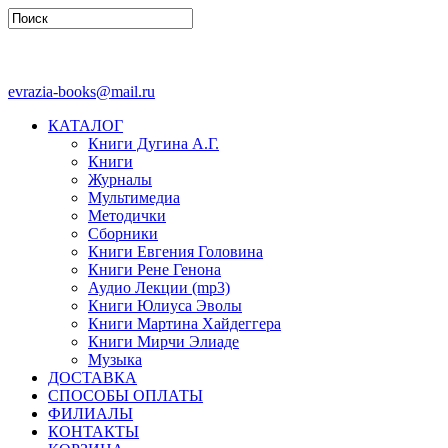
evrazia-books@mail.ru
КАТАЛОГ
Книги Дугина А.Г.
Книги
Журналы
Мультимедиа
Методички
Сборники
Книги Евгения Головина
Книги Рене Генона
Аудио Лекции (mp3)
Книги Юлиуса Эволы
Книги Мартина Хайдеггера
Книги Мирчи Элиаде
Музыка
ДОСТАВКА
СПОСОБЫ ОПЛАТЫ
ФИЛИАЛЫ
КОНТАКТЫ