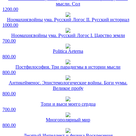
мысли. Сол
1200.00
Ноомахия:войны ума. Русский Логос II. Русский историал
1000.00
Ноомахия:войны ума. Русский Логос I. Царство земли
700.00
Politica Aeterna
800.00
Постфилософия. Три парадигмы в истории мысли
800.00
Антикейменос. Эпистемологические войны. Боги чумы.
Великое пробу
800.00
Топи и выси моего сердца
700.00
Многополярный мир
800.00
Десятый Интеллект и физика Воскресения