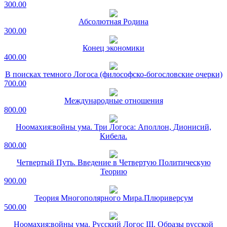
300.00
Абсолютная Родина
300.00
Конец экономики
400.00
В поисках темного Логоса (философско-богословские очерки)
700.00
Международные отношения
800.00
Ноомахия:войны ума. Три Логоса: Аполлон, Дионисий,
Кибела.
800.00
Четвертый Путь. Введение в Четвертую Политическую
Теорию
900.00
Теория Многополярного Мира.Плюриверсум
500.00
Ноомахия:войны ума. Русский Логос III. Образы русской