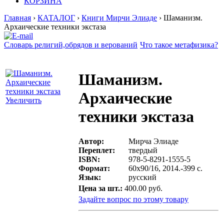
КОРЗИНА
Главная
›
КАТАЛОГ
›
Книги Мирчи Элиаде
› Шаманизм.
Архаические техники экстаза
Словарь религий,обрядов и верований
Что такое метафизика?
Шаманизм.
Архаические
Увеличить
техники экстаза
Автор:
Мирча Элиаде
Переплет:
твердый
ISBN:
978-5-8291-1555-5
Формат:
60х90/16, 2014.-399 с.
Язык:
русский
Цена за шт.:
400.00 руб.
Задайте вопрос по этому товару