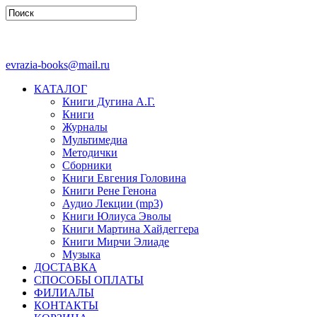
evrazia-books@mail.ru
КАТАЛОГ
Книги Дугина А.Г.
Книги
Журналы
Мультимедиа
Методички
Сборники
Книги Евгения Головина
Книги Рене Генона
Аудио Лекции (mp3)
Книги Юлиуса Эволы
Книги Мартина Хайдеггера
Книги Мирчи Элиаде
Музыка
ДОСТАВКА
СПОСОБЫ ОПЛАТЫ
ФИЛИАЛЫ
КОНТАКТЫ