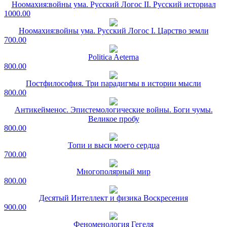
Ноомахия:войны ума. Русский Логос II. Русский историал
1000.00
Ноомахия:войны ума. Русский Логос I. Царство земли
700.00
Politica Aeterna
800.00
Постфилософия. Три парадигмы в истории мысли
800.00
Антикейменос. Эпистемологические войны. Боги чумы.
Великое пробу
800.00
Топи и выси моего сердца
700.00
Многополярный мир
800.00
Десятый Интеллект и физика Воскресения
900.00
Феноменология Гегеля