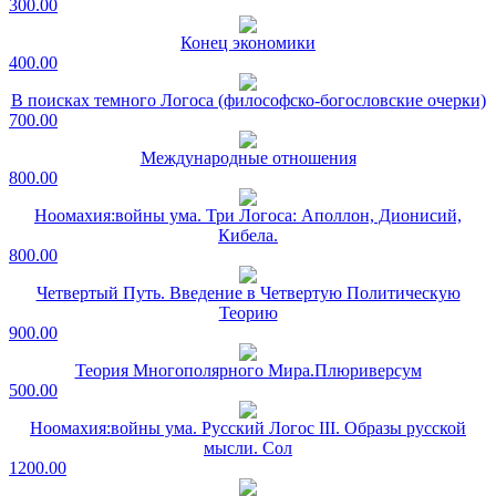
300.00
Конец экономики
400.00
В поисках темного Логоса (философско-богословские очерки)
700.00
Международные отношения
800.00
Ноомахия:войны ума. Три Логоса: Аполлон, Дионисий,
Кибела.
800.00
Четвертый Путь. Введение в Четвертую Политическую
Теорию
900.00
Теория Многополярного Мира.Плюриверсум
500.00
Ноомахия:войны ума. Русский Логос III. Образы русской
мысли. Сол
1200.00