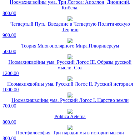
Ноомахия:войны ума. Три Логоса: Аполлон, Дионисий,
Кибела.
800.00
Четвертый Путь. Введение в Четвертую Политическую
Теорию
900.00
Теория Многополярного Мира.Плюриверсум
500.00
Ноомахия:войны ума. Русский Логос III. Образы русской
мысли. Сол
1200.00
Ноомахия:войны ума. Русский Логос II. Русский историал
1000.00
Ноомахия:войны ума. Русский Логос I. Царство земли
700.00
Politica Aeterna
800.00
Постфилософия. Три парадигмы в истории мысли
800.00