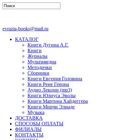
evrazia-books@mail.ru
КАТАЛОГ
Книги Дугина А.Г.
Книги
Журналы
Мультимедиа
Методички
Сборники
Книги Евгения Головина
Книги Рене Генона
Аудио Лекции (mp3)
Книги Юлиуса Эволы
Книги Мартина Хайдеггера
Книги Мирчи Элиаде
Музыка
ДОСТАВКА
СПОСОБЫ ОПЛАТЫ
ФИЛИАЛЫ
КОНТАКТЫ