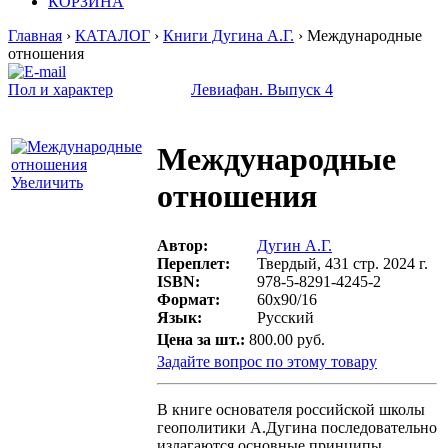
КОРЗИНА
Главная
›
КАТАЛОГ
›
Книги Дугина А.Г.
› Международные
отношения
Пол и характер
Левиафан. Выпуск 4
Международные
Увеличить
отношения
Автор:
Дугин А.Г.
Переплет:
Твердый, 431 стр. 2024 г.
ISBN:
978-5-8291-4245-2
Формат:
60х90/16
Язык:
Русский
Цена за шт.:
800.00 руб.
Задайте вопрос по этому товару
В книге основателя российской школы
геополитики А.Дугина последовательно
излагаются основные принципы