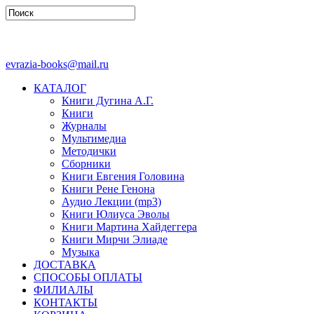
evrazia-books@mail.ru
КАТАЛОГ
Книги Дугина А.Г.
Книги
Журналы
Мультимедиа
Методички
Сборники
Книги Евгения Головина
Книги Рене Генона
Аудио Лекции (mp3)
Книги Юлиуса Эволы
Книги Мартина Хайдеггера
Книги Мирчи Элиаде
Музыка
ДОСТАВКА
СПОСОБЫ ОПЛАТЫ
ФИЛИАЛЫ
КОНТАКТЫ