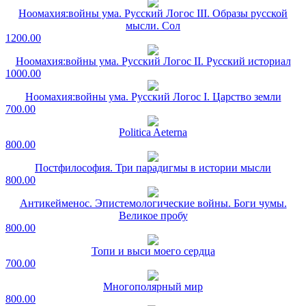
Ноомахия:войны ума. Русский Логос III. Образы русской
мысли. Сол
1200.00
Ноомахия:войны ума. Русский Логос II. Русский историал
1000.00
Ноомахия:войны ума. Русский Логос I. Царство земли
700.00
Politica Aeterna
800.00
Постфилософия. Три парадигмы в истории мысли
800.00
Антикейменос. Эпистемологические войны. Боги чумы.
Великое пробу
800.00
Топи и выси моего сердца
700.00
Многополярный мир
800.00