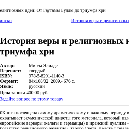
религиозных идей: От Гаутамы Будды до триумфа хри
сински
История веры и религиозных
История веры и религиозных 
триумфа хри
Автор:
Мирча Элиаде
Переплет:
твердый
ISBN:
978-5-8291-1140-3
Формат:
84х108/32, 2009.- 676 с.
Язык:
русский
Цена за шт.:
400.00 руб.
Задайте вопрос по этому товару
0Книга посвящена самому драматическому и важному периоду в 
охватывает экуменической широты того материала, который изл
европейские варвары (кельты и германцы) и иранский дуализм —
богатство религиозного развития Старого Света. Вместе с тем