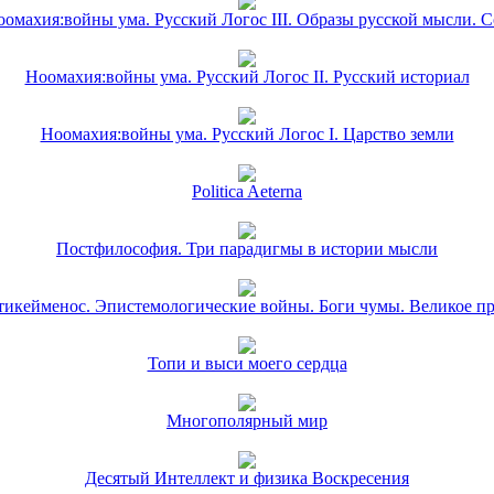
омахия:войны ума. Русский Логос III. Образы русской мысли. 
Ноомахия:войны ума. Русский Логос II. Русский историал
Ноомахия:войны ума. Русский Логос I. Царство земли
Politica Aeterna
Постфилософия. Три парадигмы в истории мысли
икейменос. Эпистемологические войны. Боги чумы. Великое п
Топи и выси моего сердца
Многополярный мир
Десятый Интеллект и физика Воскресения