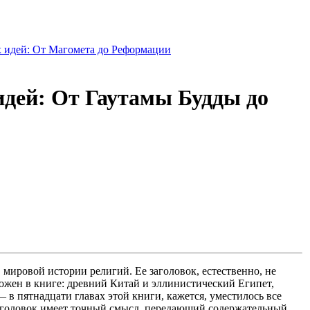
 идей: От Магомета до Реформации
идей: От Гаутамы Будды до
мировой истории религий. Ее заголовок, естественно, не
ожен в книге: древний Китай и эллинистический Египет,
 в пятнадцати главах этой книги, кажется, уместилось все
 заголовок имеет точный смысл, передающий содержательный