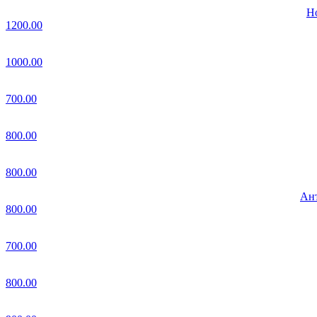
Но
1200.00
1000.00
700.00
800.00
800.00
Ант
800.00
700.00
800.00