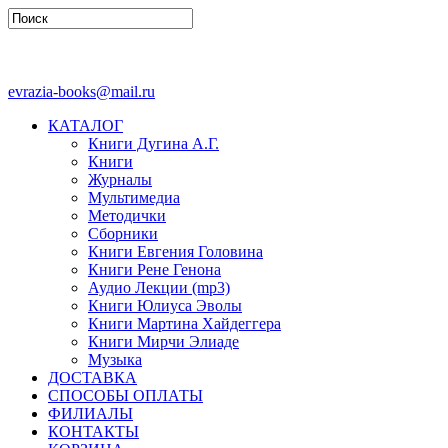
evrazia-books@mail.ru
КАТАЛОГ
Книги Дугина А.Г.
Книги
Журналы
Мультимедиа
Методички
Сборники
Книги Евгения Головина
Книги Рене Генона
Аудио Лекции (mp3)
Книги Юлиуса Эволы
Книги Мартина Хайдеггера
Книги Мирчи Элиаде
Музыка
ДОСТАВКА
СПОСОБЫ ОПЛАТЫ
ФИЛИАЛЫ
КОНТАКТЫ