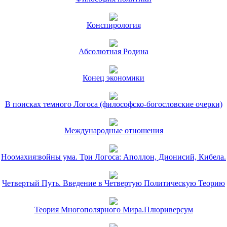
Конспирология
Абсолютная Родина
Конец экономики
В поисках темного Логоса (философско-богословские очерки)
Международные отношения
Ноомахия:войны ума. Три Логоса: Аполлон, Дионисий, Кибела.
Четвертый Путь. Введение в Четвертую Политическую Теорию
Теория Многополярного Мира.Плюриверсум