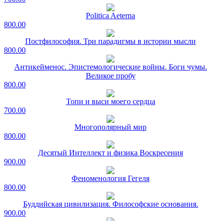
Politica Aeterna
800.00
Постфилософия. Три парадигмы в истории мысли
800.00
Антикейменос. Эпистемологические войны. Боги чумы.
Великое пробу
800.00
Топи и выси моего сердца
700.00
Многополярный мир
800.00
Десятый Интеллект и физика Воскресения
900.00
Феноменология Гегеля
800.00
Буддийская цивилизация. Философские основания.
900.00