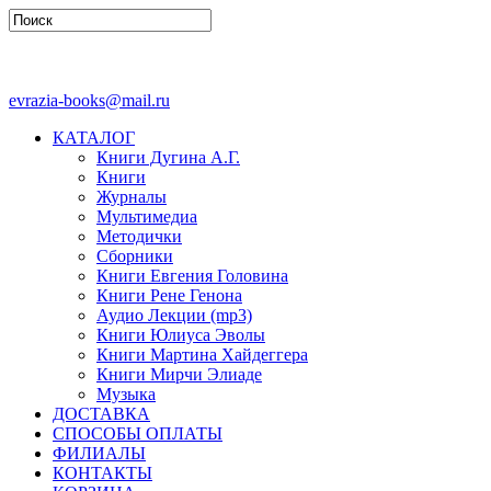
evrazia-books@mail.ru
КАТАЛОГ
Книги Дугина А.Г.
Книги
Журналы
Мультимедиа
Методички
Сборники
Книги Евгения Головина
Книги Рене Генона
Аудио Лекции (mp3)
Книги Юлиуса Эволы
Книги Мартина Хайдеггера
Книги Мирчи Элиаде
Музыка
ДОСТАВКА
СПОСОБЫ ОПЛАТЫ
ФИЛИАЛЫ
КОНТАКТЫ