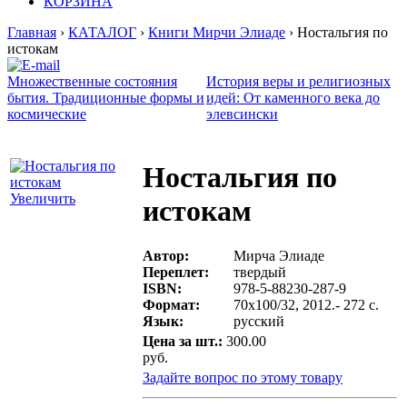
КОРЗИНА
Главная
›
КАТАЛОГ
›
Книги Мирчи Элиаде
› Ностальгия по
истокам
Множественные состояния
История веры и религиозных
бытия. Традиционные формы и
идей: От каменного века до
космические
элевсински
Ностальгия по
Увеличить
истокам
Автор:
Мирча Элиаде
Переплет:
твердый
ISBN:
978-5-88230-287-9
Формат:
70х100/32, 2012.- 272 с.
Язык:
русский
Цена за шт.:
300.00
руб.
Задайте вопрос по этому товару