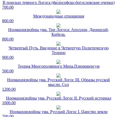
В поисках темного Логоса (философско-богословские очерки)
700.00
Международные отношения
800.00
Ноомахия:войны ума. Три Логоса: Аполлон, Дионисий,
Кибела.
800.00
Четвертый Путь. Введение в Четвертую Политическую
Теорию
900.00
Теория Многополярного Мира.Плюриверсум
500.00
Ноомахия:войны ума. Русский Логос III. Образы русской
мысли. Сол
1200.00
Ноомахия:войны ума. Русский Логос II. Русский историал
1000.00
Ноомахия:войны ума. Русский Логос I. Царство земли
700.00