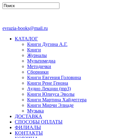
evrazia-books@mail.ru
КАТАЛОГ
Книги Дугина А.Г.
Книги
Журналы
Мультимедиа
Методички
Сборники
Книги Евгения Головина
Книги Рене Генона
Аудио Лекции (mp3)
Книги Юлиуса Эволы
Книги Мартина Хайдеггера
Книги Мирчи Элиаде
Музыка
ДОСТАВКА
СПОСОБЫ ОПЛАТЫ
ФИЛИАЛЫ
КОНТАКТЫ