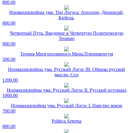
800.00
Ноомахия:войны ума. Три Логоса: Аполлон, Дионисий,
Кибела.
800.00
Четвертый Путь. Введение в Четвертую Политическую
Теорию
900.00
Теория Многополярного Мира.Плюриверсум
500.00
Ноомахия:войны ума. Русский Логос III. Образы русской
мысли. Сол
1200.00
Ноомахия:войны ума. Русский Логос II. Русский историал
1000.00
Ноомахия:войны ума. Русский Логос I. Царство земли
700.00
Politica Aeterna
800.00