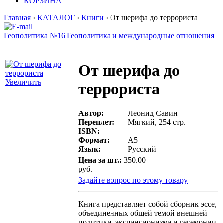
КОРЗИНА
Главная
›
КАТАЛОГ
›
Книги
› От шерифа до террориста
Геополитика №16
Геополитика и международные отношения
От шерифа до
Увеличить
террориста
Автор:
Леонид Савин
Переплет:
Мягкий, 254 стр.
ISBN:
Формат:
А5
Язык:
Русский
Цена за шт.:
350.00
руб.
Задайте вопрос по этому товару
Книга представляет собой сборник эссе,
объединенных общей темой внешней
политики, экспансионизма и гегемонии