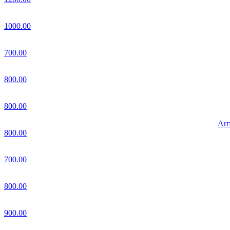
1000.00
700.00
800.00
800.00
Ант
800.00
700.00
800.00
900.00