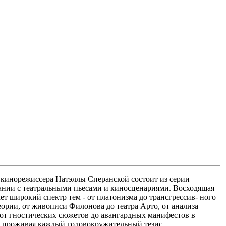
и кинорежиссера Натэллы Сперанской состоит из серии
тании с театральными пьесами и киносценариями. Восходящая
т широкий спектр тем - от платонизма до трансгрессив- ного
ории, от живописи Филонова до театра Арто, от анализа
 от гностических сюжетов до авангардных манифестов в
о проживая каждый головокружительный тезис.