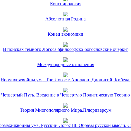
Конспирология
Абсолютная Родина
Конец экономики
В поисках темного Логоса (философско-богословские очерки)
Международные отношения
Ноомахия:войны ума. Три Логоса: Аполлон, Дионисий, Кибела.
Четвертый Путь. Введение в Четвертую Политическую Теорию
Теория Многополярного Мира.Плюриверсум
омахия:войны ума. Русский Логос III. Образы русской мысли. 