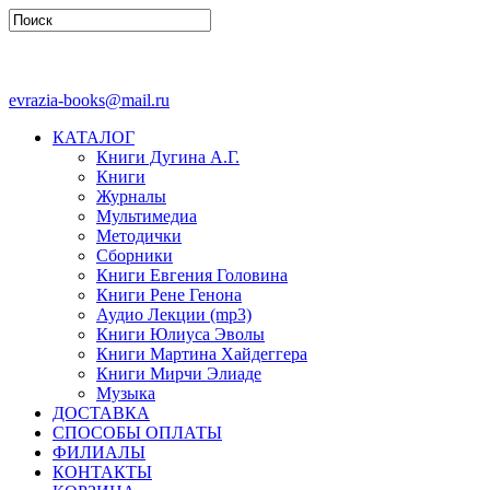
evrazia-books@mail.ru
КАТАЛОГ
Книги Дугина А.Г.
Книги
Журналы
Мультимедиа
Методички
Сборники
Книги Евгения Головина
Книги Рене Генона
Аудио Лекции (mp3)
Книги Юлиуса Эволы
Книги Мартина Хайдеггера
Книги Мирчи Элиаде
Музыка
ДОСТАВКА
СПОСОБЫ ОПЛАТЫ
ФИЛИАЛЫ
КОНТАКТЫ