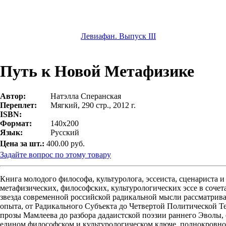
Левиафан. Выпуск III
Путь к Новой Метафизике
Автор:
Натэлла Сперанская
Переплет:
Мягкий, 290 стр., 2012 г.
ISBN:
Формат:
140x200
Язык:
Русский
Цена за шт.:
400.00 руб.
Задайте вопрос по этому товару
Книга молодого философа, культуролога, эссеиста, сценариста 
метафизических, философских, культурологических эссе в соче
звезда современной российской радикальной мысли рассматривае
опыта, от Радикального Субъекта до Четвертой Политической Те
прозы Мамлеева до разбора дадаистской поэзии раннего Эволы,
едином философском и культурологическом ключе, полнокровн