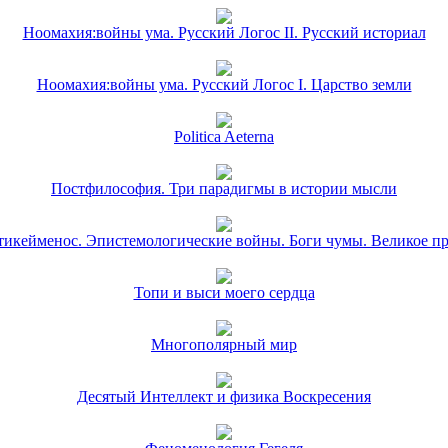
Ноомахия:войны ума. Русский Логос II. Русский историал
Ноомахия:войны ума. Русский Логос I. Царство земли
Politica Aeterna
Постфилософия. Три парадигмы в истории мысли
икейменос. Эпистемологические войны. Боги чумы. Великое п
Топи и выси моего сердца
Многополярный мир
Десятый Интеллект и физика Воскресения