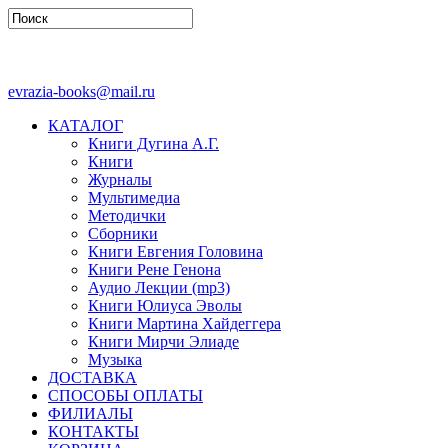
evrazia-books@mail.ru
КАТАЛОГ
Книги Дугина А.Г.
Книги
Журналы
Мультимедиа
Методички
Сборники
Книги Евгения Головина
Книги Рене Генона
Аудио Лекции (mp3)
Книги Юлиуса Эволы
Книги Мартина Хайдеггера
Книги Мирчи Элиаде
Музыка
ДОСТАВКА
СПОСОБЫ ОПЛАТЫ
ФИЛИАЛЫ
КОНТАКТЫ