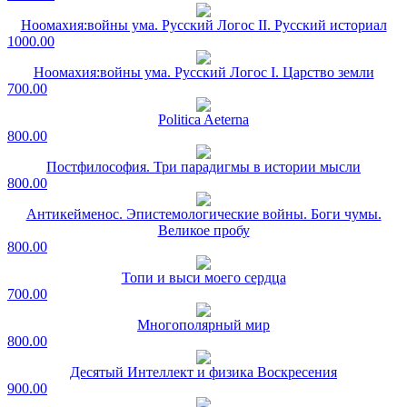
Ноомахия:войны ума. Русский Логос II. Русский историал
1000.00
Ноомахия:войны ума. Русский Логос I. Царство земли
700.00
Politica Aeterna
800.00
Постфилософия. Три парадигмы в истории мысли
800.00
Антикейменос. Эпистемологические войны. Боги чумы.
Великое пробу
800.00
Топи и выси моего сердца
700.00
Многополярный мир
800.00
Десятый Интеллект и физика Воскресения
900.00