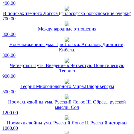
400.00
В поисках темного Логоса (философско-богословские очерки)
700.00
Международные отношения
800.00
Ноомахия:войны ума. Три Логоса: Аполлон, Дионисий,
Кибела.
800.00
Четвертый Путь. Введение в Четвертую Политическую
Теорию
900.00
Теория Многополярного Мира.Плюриверсум
500.00
Ноомахия:войны ума. Русский Логос III. Образы русской
мысли. Сол
1200.00
Ноомахия:войны ума. Русский Логос II. Русский историал
1000.00