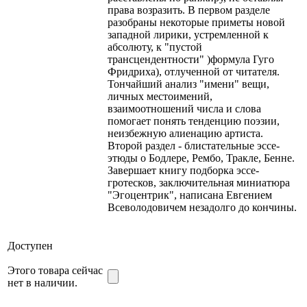
права возразить. В первом разделе
разобраны некоторые приметы новой
западной лирики, устремленной к
абсолюту, к "пустой
трансцендентности" )формула Гуго
Фридриха), отлученной от читателя.
Тончайший анализ "имени" вещи,
личных местоимений,
взаимоотношений числа и слова
помогает понять тенденцию поэзии,
неизбежную алиенацию артиста.
Второй раздел - блистательные эссе-
этюды о Бодлере, Рембо, Тракле, Бенне.
Завершает книгу подборка эссе-
гротесков, заключительная миниатюра
"Эгоцентрик", написана Евгением
Всеволодовичем незадолго до кончины.
Доступен
Этого товара сейчас
нет в наличии.