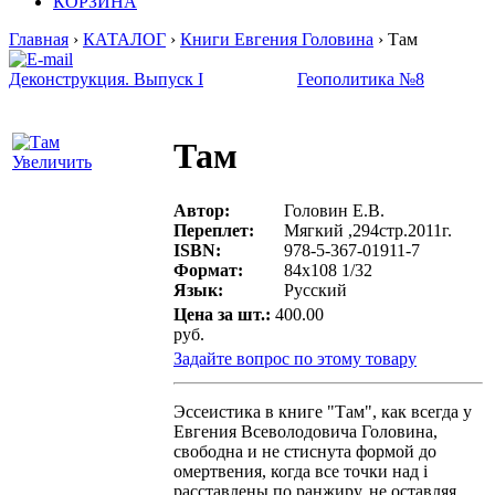
КОРЗИНА
Главная
›
КАТАЛОГ
›
Книги Евгения Головина
› Там
Деконструкция. Выпуск I
Геополитика №8
Там
Увеличить
Автор:
Головин Е.В.
Переплет:
Мягкий ,294стр.2011г.
ISBN:
978-5-367-01911-7
Формат:
84х108 1/32
Язык:
Русский
Цена за шт.:
400.00
руб.
Задайте вопрос по этому товару
Эссеистика в книге "Там", как всегда у
Евгения Всеволодовича Головина,
свободна и не стиснута формой до
омертвения, когда все точки над i
расставлены по ранжиру, не оставляя