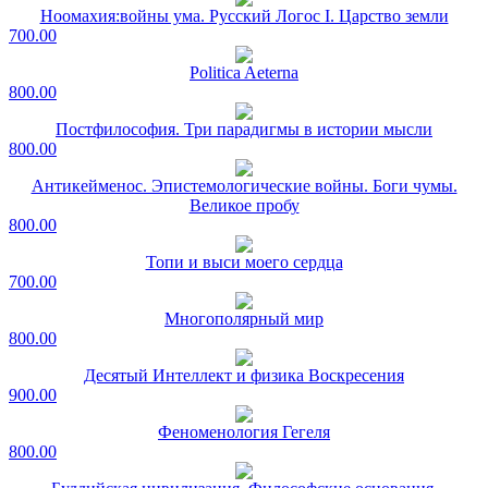
Ноомахия:войны ума. Русский Логос I. Царство земли
700.00
Politica Aeterna
800.00
Постфилософия. Три парадигмы в истории мысли
800.00
Антикейменос. Эпистемологические войны. Боги чумы.
Великое пробу
800.00
Топи и выси моего сердца
700.00
Многополярный мир
800.00
Десятый Интеллект и физика Воскресения
900.00
Феноменология Гегеля
800.00