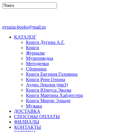
evrazia-books@mail.ru
КАТАЛОГ
Книги Дугина А.Г.
Книги
Журналы
Мультимедиа
Методички
Сборники
Книги Евгения Головина
Книги Рене Генона
Аудио Лекции (mp3)
Книги Юлиуса Эволы
Книги Мартина Хайдеггера
Книги Мирчи Элиаде
Музыка
ДОСТАВКА
СПОСОБЫ ОПЛАТЫ
ФИЛИАЛЫ
КОНТАКТЫ