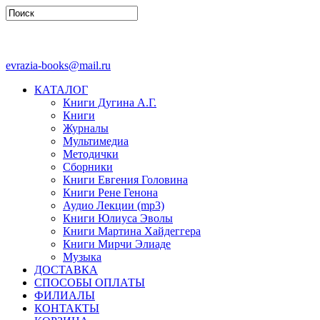
evrazia-books@mail.ru
КАТАЛОГ
Книги Дугина А.Г.
Книги
Журналы
Мультимедиа
Методички
Сборники
Книги Евгения Головина
Книги Рене Генона
Аудио Лекции (mp3)
Книги Юлиуса Эволы
Книги Мартина Хайдеггера
Книги Мирчи Элиаде
Музыка
ДОСТАВКА
СПОСОБЫ ОПЛАТЫ
ФИЛИАЛЫ
КОНТАКТЫ