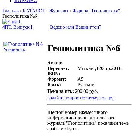
КОРЗИНА
Главная
›
КАТАЛОГ
›
Журналы
›
Журнал "Геополитика"
›
Геополитика №6
4ПТ. Выпуск I
Ведено или Вашингтон?
Геополитика №6
Увеличить
Автор:
Переплет:
Мягкий ,120стр.2011г
ISBN:
Формат:
A5
Язык:
Русский
Цена за шт.:
200.00 руб.
Задайте вопрос по этому товару
Шестой номер ежемесячного
информационно-аналитического
журнала "Геополитика" посвящен теме
арабские бунты.