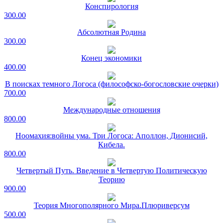
Конспирология
300.00
Абсолютная Родина
300.00
Конец экономики
400.00
В поисках темного Логоса (философско-богословские очерки)
700.00
Международные отношения
800.00
Ноомахия:войны ума. Три Логоса: Аполлон, Дионисий,
Кибела.
800.00
Четвертый Путь. Введение в Четвертую Политическую
Теорию
900.00
Теория Многополярного Мира.Плюриверсум
500.00