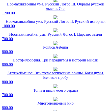
Ноомахия:войны ума. Русский Логос III. Образы русской
мысли. Сол
1200.00
Ноомахия:войны ума. Русский Логос II. Русский историал
1000.00
Ноомахия:войны ума. Русский Логос I. Царство земли
700.00
Politica Aeterna
800.00
Постфилософия. Три парадигмы в истории мысли
800.00
Антикейменос. Эпистемологические войны. Боги чумы.
Великое пробу
800.00
Топи и выси моего сердца
700.00
Многополярный мир
800.00