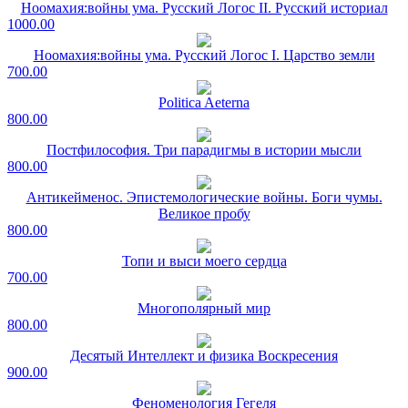
Ноомахия:войны ума. Русский Логос II. Русский историал
1000.00
Ноомахия:войны ума. Русский Логос I. Царство земли
700.00
Politica Aeterna
800.00
Постфилософия. Три парадигмы в истории мысли
800.00
Антикейменос. Эпистемологические войны. Боги чумы.
Великое пробу
800.00
Топи и выси моего сердца
700.00
Многополярный мир
800.00
Десятый Интеллект и физика Воскресения
900.00
Феноменология Гегеля