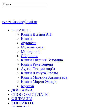
evrazia-books@mail.ru
КАТАЛОГ
Книги Дугина А.Г.
Книги
Журналы
Мультимедиа
Методички
Сборники
Книги Евгения Головина
Книги Рене Генона
Аудио Лекции (mp3)
Книги Юлиуса Эволы
Книги Мартина Хайдеггера
Книги Мирчи Элиаде
Музыка
ДОСТАВКА
СПОСОБЫ ОПЛАТЫ
ФИЛИАЛЫ
КОНТАКТЫ