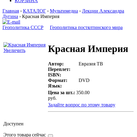
КОРЗИНА
Главная
›
КАТАЛОГ
›
Мультимедиа
›
Лекции Александра
Дугина
› Красная Империя
Геополитика СССР
Геополитика постялтинского мира
Красная Империя
Увеличить
Автор:
Евразия ТВ
Переплет:
ISBN:
Формат:
DVD
Язык:
Цена за шт.:
350.00
руб.
Задайте вопрос по этому товару
Доступен
Этого товара сейчас