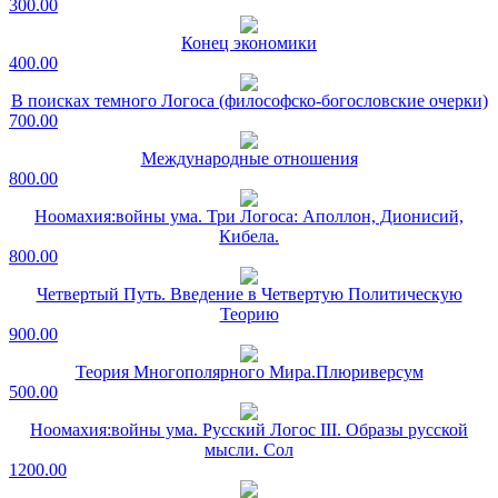
300.00
Конец экономики
400.00
В поисках темного Логоса (философско-богословские очерки)
700.00
Международные отношения
800.00
Ноомахия:войны ума. Три Логоса: Аполлон, Дионисий,
Кибела.
800.00
Четвертый Путь. Введение в Четвертую Политическую
Теорию
900.00
Теория Многополярного Мира.Плюриверсум
500.00
Ноомахия:войны ума. Русский Логос III. Образы русской
мысли. Сол
1200.00