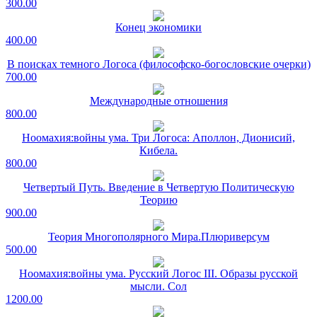
300.00
Конец экономики
400.00
В поисках темного Логоса (философско-богословские очерки)
700.00
Международные отношения
800.00
Ноомахия:войны ума. Три Логоса: Аполлон, Дионисий,
Кибела.
800.00
Четвертый Путь. Введение в Четвертую Политическую
Теорию
900.00
Теория Многополярного Мира.Плюриверсум
500.00
Ноомахия:войны ума. Русский Логос III. Образы русской
мысли. Сол
1200.00