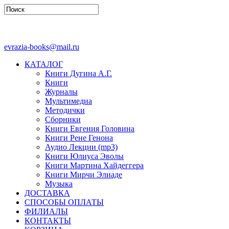
evrazia-books@mail.ru
КАТАЛОГ
Книги Дугина А.Г.
Книги
Журналы
Мультимедиа
Методички
Сборники
Книги Евгения Головина
Книги Рене Генона
Аудио Лекции (mp3)
Книги Юлиуса Эволы
Книги Мартина Хайдеггера
Книги Мирчи Элиаде
Музыка
ДОСТАВКА
СПОСОБЫ ОПЛАТЫ
ФИЛИАЛЫ
КОНТАКТЫ