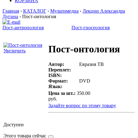
КОРЗИНА
Главная
›
КАТАЛОГ
›
Мультимедиа
›
Лекции Александра
Дугина
› Пост-онтология
Пост-антропология
Пост-гносеология
Пост-онтология
Увеличить
Автор:
Евразия ТВ
Переплет:
ISBN:
Формат:
DVD
Язык:
Цена за шт.:
350.00
руб.
Задайте вопрос по этому товару
Доступен
Этого товара сейчас