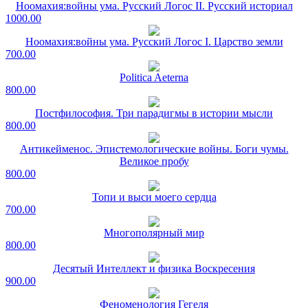
Ноомахия:войны ума. Русский Логос II. Русский историал
1000.00
Ноомахия:войны ума. Русский Логос I. Царство земли
700.00
Politica Aeterna
800.00
Постфилософия. Три парадигмы в истории мысли
800.00
Антикейменос. Эпистемологические войны. Боги чумы.
Великое пробу
800.00
Топи и выси моего сердца
700.00
Многополярный мир
800.00
Десятый Интеллект и физика Воскресения
900.00
Феноменология Гегеля