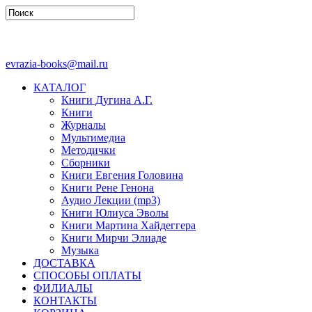
evrazia-books@mail.ru
КАТАЛОГ
Книги Дугина А.Г.
Книги
Журналы
Мультимедиа
Методички
Сборники
Книги Евгения Головина
Книги Рене Генона
Аудио Лекции (mp3)
Книги Юлиуса Эволы
Книги Мартина Хайдеггера
Книги Мирчи Элиаде
Музыка
ДОСТАВКА
СПОСОБЫ ОПЛАТЫ
ФИЛИАЛЫ
КОНТАКТЫ