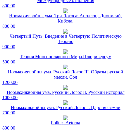
Международные отношения
800.00
Ноомахия:войны ума. Три Логоса: Аполлон, Дионисий,
Кибела.
800.00
Четвертый Путь. Введение в Четвертую Политическую
Теорию
900.00
Теория Многополярного Мира.Плюриверсум
500.00
Ноомахия:войны ума. Русский Логос III. Образы русской
мысли. Сол
1200.00
Ноомахия:войны ума. Русский Логос II. Русский историал
1000.00
Ноомахия:войны ума. Русский Логос I. Царство земли
700.00
Politica Aeterna
800.00