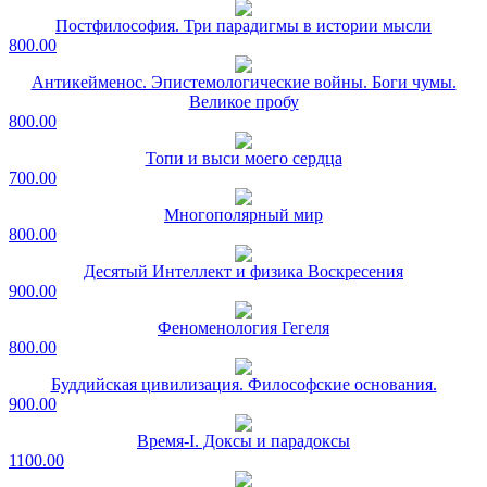
Постфилософия. Три парадигмы в истории мысли
800.00
Антикейменос. Эпистемологические войны. Боги чумы.
Великое пробу
800.00
Топи и выси моего сердца
700.00
Многополярный мир
800.00
Десятый Интеллект и физика Воскресения
900.00
Феноменология Гегеля
800.00
Буддийская цивилизация. Философские основания.
900.00
Время-I. Доксы и парадоксы
1100.00