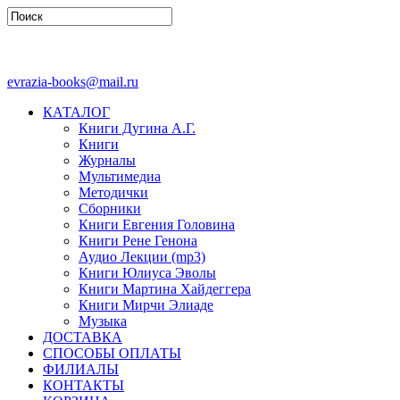
evrazia-books@mail.ru
КАТАЛОГ
Книги Дугина А.Г.
Книги
Журналы
Мультимедиа
Методички
Сборники
Книги Евгения Головина
Книги Рене Генона
Аудио Лекции (mp3)
Книги Юлиуса Эволы
Книги Мартина Хайдеггера
Книги Мирчи Элиаде
Музыка
ДОСТАВКА
СПОСОБЫ ОПЛАТЫ
ФИЛИАЛЫ
КОНТАКТЫ