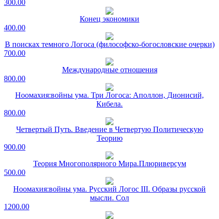
300.00
Конец экономики
400.00
В поисках темного Логоса (философско-богословские очерки)
700.00
Международные отношения
800.00
Ноомахия:войны ума. Три Логоса: Аполлон, Дионисий,
Кибела.
800.00
Четвертый Путь. Введение в Четвертую Политическую
Теорию
900.00
Теория Многополярного Мира.Плюриверсум
500.00
Ноомахия:войны ума. Русский Логос III. Образы русской
мысли. Сол
1200.00