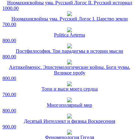
Ноомахия:войны ума. Русский Логос II. Русский историал
1000.00
Ноомахия:войны ума. Русский Логос I. Царство земли
700.00
Politica Aeterna
800.00
Постфилософия. Три парадигмы в истории мысли
800.00
Антикейменос. Эпистемологические войны. Боги чумы.
Великое пробу
800.00
Топи и выси моего сердца
700.00
Многополярный мир
800.00
Десятый Интеллект и физика Воскресения
900.00
Феноменология Гегеля