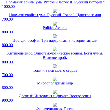
Ноомахия:войны ума. Русский Логос II. Русский историал
1000.00
Ноомахия:войны ума. Русский Логос I. Царство земли
700.00
Politica Aeterna
800.00
Постфилософия. Три парадигмы в истории мысли
800.00
Антикейменос. Эпистемологические войны. Боги чумы.
Великое пробу
800.00
Топи и выси моего сердца
700.00
Многополярный мир
800.00
Десятый Интеллект и физика Воскресения
900.00
Феноменология Гегеля