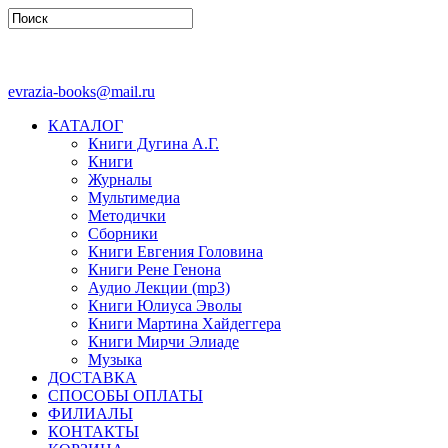
evrazia-books@mail.ru
КАТАЛОГ
Книги Дугина А.Г.
Книги
Журналы
Мультимедиа
Методички
Сборники
Книги Евгения Головина
Книги Рене Генона
Аудио Лекции (mp3)
Книги Юлиуса Эволы
Книги Мартина Хайдеггера
Книги Мирчи Элиаде
Музыка
ДОСТАВКА
СПОСОБЫ ОПЛАТЫ
ФИЛИАЛЫ
КОНТАКТЫ