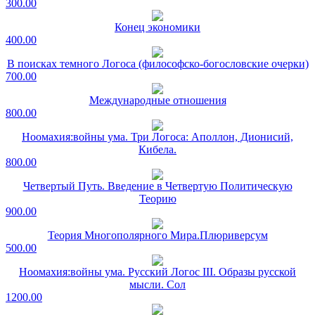
300.00
Конец экономики
400.00
В поисках темного Логоса (философско-богословские очерки)
700.00
Международные отношения
800.00
Ноомахия:войны ума. Три Логоса: Аполлон, Дионисий,
Кибела.
800.00
Четвертый Путь. Введение в Четвертую Политическую
Теорию
900.00
Теория Многополярного Мира.Плюриверсум
500.00
Ноомахия:войны ума. Русский Логос III. Образы русской
мысли. Сол
1200.00