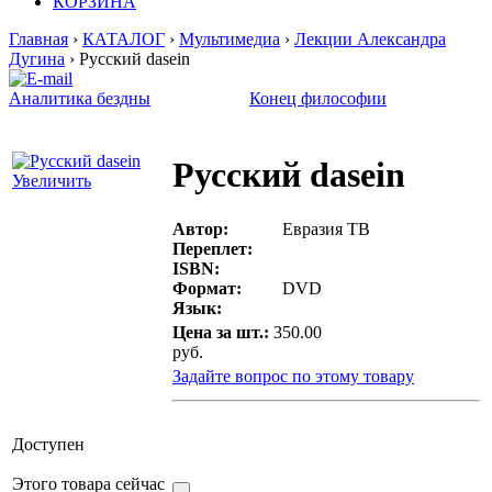
КОРЗИНА
Главная
›
КАТАЛОГ
›
Мультимедиа
›
Лекции Александра
Дугина
› Русский dasein
Аналитика бездны
Конец философии
Русский dasein
Увеличить
Автор:
Евразия ТВ
Переплет:
ISBN:
Формат:
DVD
Язык:
Цена за шт.:
350.00
руб.
Задайте вопрос по этому товару
Доступен
Этого товара сейчас