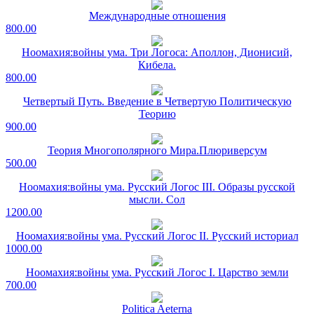
Международные отношения
800.00
Ноомахия:войны ума. Три Логоса: Аполлон, Дионисий,
Кибела.
800.00
Четвертый Путь. Введение в Четвертую Политическую
Теорию
900.00
Теория Многополярного Мира.Плюриверсум
500.00
Ноомахия:войны ума. Русский Логос III. Образы русской
мысли. Сол
1200.00
Ноомахия:войны ума. Русский Логос II. Русский историал
1000.00
Ноомахия:войны ума. Русский Логос I. Царство земли
700.00
Politica Aeterna