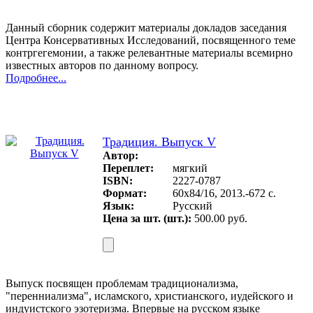
Данный сборник содержит материалы докла­дов заседания
Центра Консервативных Иссле­дований, посвященного теме
контргегемонии, а также релевантные материалы всемирно
из­вестных авторов по данному вопросу.
Подробнее...
Традиция. Выпуск V
Автор:
Переплет:
мягкий
ISBN:
2227-0787
Формат:
60х84/16, 2013.-672 с.
Язык:
Русский
Цена за шт. (шт.):
500.00 руб.
Выпуск посвящен проблемам традиционализма,
"перенниализма", ислам­ского, христианского, иудейского и
индуистского эзотеризма. Впервые на русском языке