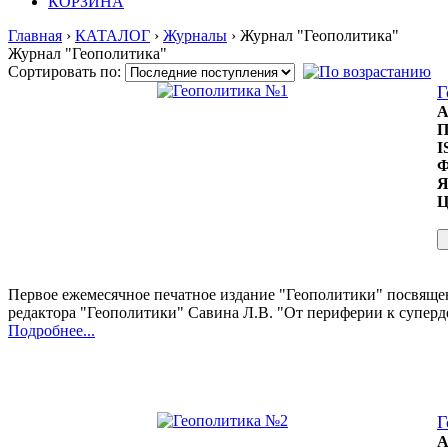
КОРЗИНА
Главная
›
КАТАЛОГ
›
Журналы
› Журнал "Геополитика"
Журнал "Геополитика"
Сортировать по:
Г
А
П
I
Ф
Я
Ц
Первое ежемесячное печатное издание "Геополитики" посвяще
редактора "Геополитики" Савина Л.В. "От периферии к суперд
Подробнее...
Г
А