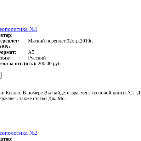
еополитика №1
втор:
ереплет:
Мягкий переплет,92стр.2010г.
SBN:
ормат:
A5
зык:
Русский
ена за шт. (шт.):
200.00 руб.
но Китаю. В номере Вы найдете фрагмент из новой книги А.Г. 
ержаве", также статьи Дж. Мо
еополитика №2
втор: