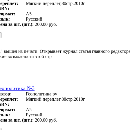
ереплет:
Мягкий переплет,80стр.2010г.
SBN:
ормат:
A5
зык:
Русский
ена за шт. (шт.):
200.00 руб.
вышел из печати. Открывает журнал статья главного редактора 
кие возможности этой стр
еополитика №3
втор:
Геополитика.ру
ереплет:
Мягкий переплет,88стр.2010г
SBN:
ормат:
А5
зык:
Русский
ена за шт. (шт.):
200.00 руб.