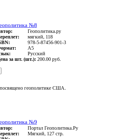
еополитика №8
втор:
Геополитика.ру
ереплет:
мягкий, 118
SBN:
978-5-87456-901-3
ормат:
А5
зык:
Русский
ена за шт. (шт.):
200.00 руб.
 посвящено геополитике США.
еополитика №9
втор:
Портал Геополитика.Ру
ереплет:
Мягкий, 127 стр.