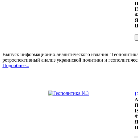
П
I
Ф
Я
Ц
Выпуск информационно-аналитического издания "Геополитика" 
ретроспективный анализ украинской политики и геополитичес
Подробнее...
Г
А
П
I
Ф
Я
Ц