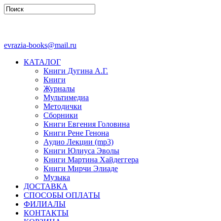
evrazia-books@mail.ru
КАТАЛОГ
Книги Дугина А.Г.
Книги
Журналы
Мультимедиа
Методички
Сборники
Книги Евгения Головина
Книги Рене Генона
Аудио Лекции (mp3)
Книги Юлиуса Эволы
Книги Мартина Хайдеггера
Книги Мирчи Элиаде
Музыка
ДОСТАВКА
СПОСОБЫ ОПЛАТЫ
ФИЛИАЛЫ
КОНТАКТЫ