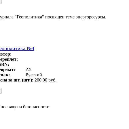
урнала "Геополитика" посвящен теме энергоресурсы.
еополитика №4
втор:
ереплет:
SBN:
ормат:
A5
зык:
Русский
ена за шт. (шт.):
200.00 руб.
"посвящена безопасности.