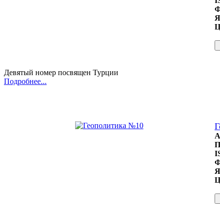
I
Ф
Я
Ц
Девятый номер посвящен Турции
Подробнее...
Г
А
П
I
Ф
Я
Ц