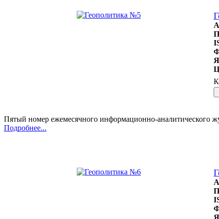
Г
А
П
I
Ф
Я
Ц
К
Пятый номер ежемесячного информационно-аналитического жу
Подробнее...
Г
А
П
I
Ф
Я