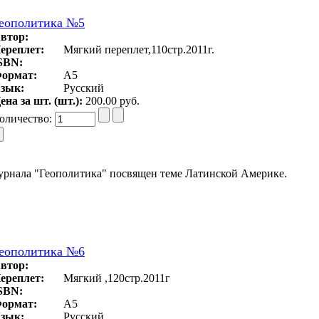
еополитика №5
втор:
ереплет:
Мягкий переплет,110стр.2011г.
SBN:
ормат:
A5
зык:
Русский
ена за шт. (шт.):
200.00 руб.
оличество:
рнала "Геополитика" посвящен теме Латинской Америке.
еополитика №6
втор:
ереплет:
Мягкий ,120стр.2011г
SBN:
ормат:
A5
зык:
Русский