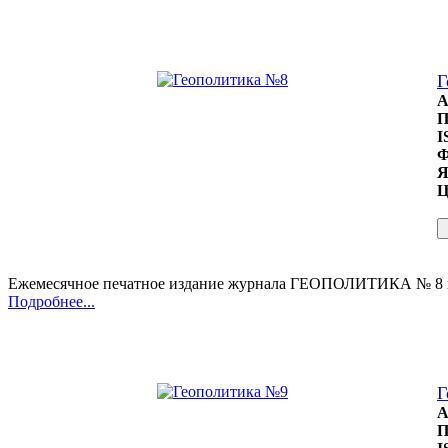
Г
А
П
I
Ф
Я
Ц
Ежемесячное печатное издание журнала ГЕОПОЛИТИКА № 8
Подробнее...
Г
А
П