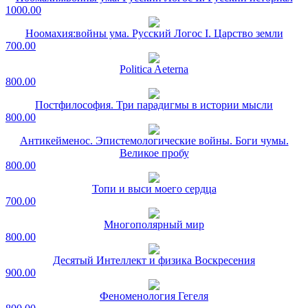
1000.00
Ноомахия:войны ума. Русский Логос I. Царство земли
700.00
Politica Aeterna
800.00
Постфилософия. Три парадигмы в истории мысли
800.00
Антикейменос. Эпистемологические войны. Боги чумы.
Великое пробу
800.00
Топи и выси моего сердца
700.00
Многополярный мир
800.00
Десятый Интеллект и физика Воскресения
900.00
Феноменология Гегеля