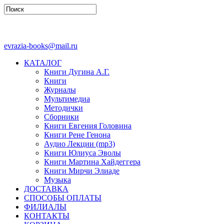
evrazia-books@mail.ru
КАТАЛОГ
Книги Дугина А.Г.
Книги
Журналы
Мультимедиа
Методички
Сборники
Книги Евгения Головина
Книги Рене Генона
Аудио Лекции (mp3)
Книги Юлиуса Эволы
Книги Мартина Хайдеггера
Книги Мирчи Элиаде
Музыка
ДОСТАВКА
СПОСОБЫ ОПЛАТЫ
ФИЛИАЛЫ
КОНТАКТЫ