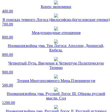
Конец экономики
400.00
В поисках темного Логоса (философско-богословские очерки)
700.00
Международные отношения
800.00
Ноомахия:войны ума. Три Логоса: Аполлон, Дионисий,
Кибела.
800.00
Четвертый Путь. Введение в Четвертую Политическую
Теорию
900.00
Теория Многополярного Мира.Плюриверсум
500.00
Ноомахия:войны ума. Русский Логос III. Образы русской
мысли. Сол
1200.00
Ноомахия:войны ума. Русский Логос II. Русский историал