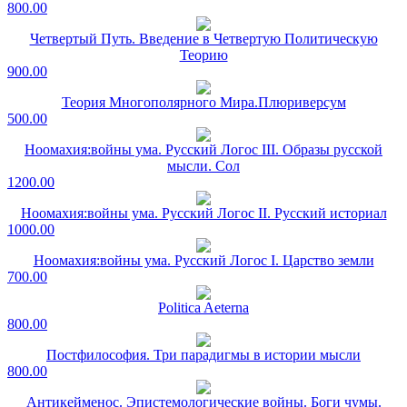
800.00
Четвертый Путь. Введение в Четвертую Политическую
Теорию
900.00
Теория Многополярного Мира.Плюриверсум
500.00
Ноомахия:войны ума. Русский Логос III. Образы русской
мысли. Сол
1200.00
Ноомахия:войны ума. Русский Логос II. Русский историал
1000.00
Ноомахия:войны ума. Русский Логос I. Царство земли
700.00
Politica Aeterna
800.00
Постфилософия. Три парадигмы в истории мысли
800.00
Антикейменос. Эпистемологические войны. Боги чумы.