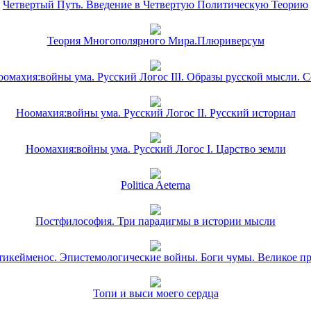
Четвертый Путь. Введение в Четвертую Политическую Теорию
Теория Многополярного Мира.Плюриверсум
омахия:войны ума. Русский Логос III. Образы русской мысли. 
Ноомахия:войны ума. Русский Логос II. Русский историал
Ноомахия:войны ума. Русский Логос I. Царство земли
Politica Aeterna
Постфилософия. Три парадигмы в истории мысли
икейменос. Эпистемологические войны. Боги чумы. Великое п
Топи и выси моего сердца