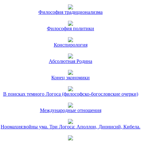
Философия традиционализма
Философия политики
Конспирология
Абсолютная Родина
Конец экономики
В поисках темного Логоса (философско-богословские очерки)
Международные отношения
Ноомахия:войны ума. Три Логоса: Аполлон, Дионисий, Кибела.