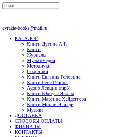
evrazia-books@mail.ru
КАТАЛОГ
Книги Дугина А.Г.
Книги
Журналы
Мультимедиа
Методички
Сборники
Книги Евгения Головина
Книги Рене Генона
Аудио Лекции (mp3)
Книги Юлиуса Эволы
Книги Мартина Хайдеггера
Книги Мирчи Элиаде
Музыка
ДОСТАВКА
СПОСОБЫ ОПЛАТЫ
ФИЛИАЛЫ
КОНТАКТЫ