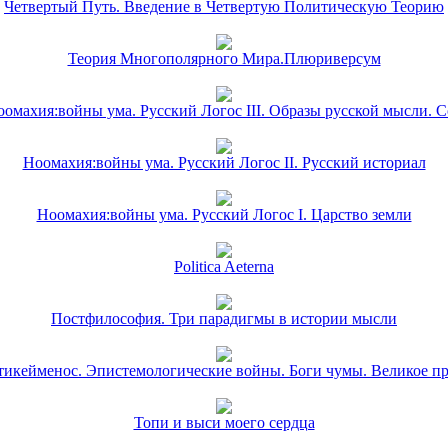
Четвертый Путь. Введение в Четвертую Политическую Теорию
Теория Многополярного Мира.Плюриверсум
омахия:войны ума. Русский Логос III. Образы русской мысли. 
Ноомахия:войны ума. Русский Логос II. Русский историал
Ноомахия:войны ума. Русский Логос I. Царство земли
Politica Aeterna
Постфилософия. Три парадигмы в истории мысли
икейменос. Эпистемологические войны. Боги чумы. Великое п
Топи и выси моего сердца