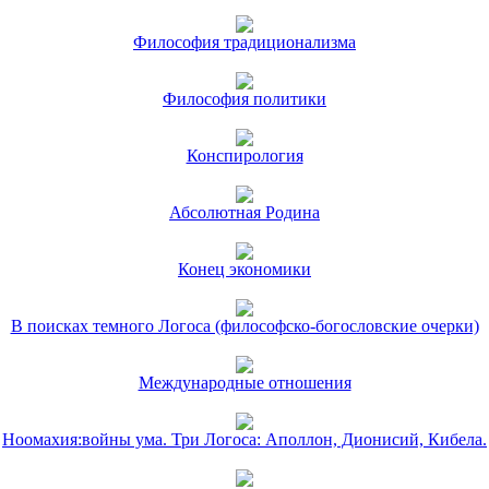
Философия традиционализма
Философия политики
Конспирология
Абсолютная Родина
Конец экономики
В поисках темного Логоса (философско-богословские очерки)
Международные отношения
Ноомахия:войны ума. Три Логоса: Аполлон, Дионисий, Кибела.