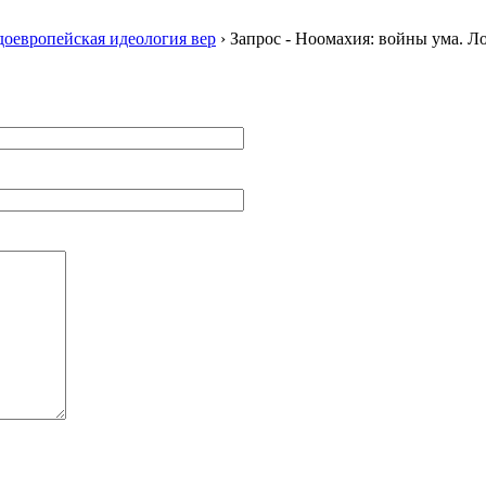
доевропейская идеология вер
› Запрос - Ноомахия: войны ума. Л