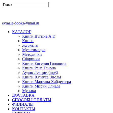
evrazia-books@mail.ru
КАТАЛОГ
Книги Дугина А.Г.
Книги
Журналы
Мультимедиа
Методички
Сборники
Книги Евгения Головина
Книги Рене Генона
Аудио Лекции (mp3)
Книги Юлиуса Эволы
Книги Мартина Хайдеггера
Книги Мирчи Элиаде
Музыка
ДОСТАВКА
СПОСОБЫ ОПЛАТЫ
ФИЛИАЛЫ
КОНТАКТЫ