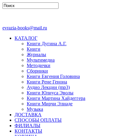
evrazia-books@mail.ru
КАТАЛОГ
Книги Дугина А.Г.
Книги
Журналы
Мультимедиа
Методички
Сборники
Книги Евгения Головина
Книги Рене Генона
Аудио Лекции (mp3)
Книги Юлиуса Эволы
Книги Мартина Хайдеггера
Книги Мирчи Элиаде
Музыка
ДОСТАВКА
СПОСОБЫ ОПЛАТЫ
ФИЛИАЛЫ
КОНТАКТЫ