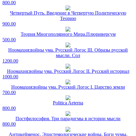
800.00
Четвертый Путь. Введение в Четвертую Политическую
Теорию
900.00
Теория Многополярного Мира.Плюриверсум
500.00
Ноомахия:войны ума. Русский Логос III. Образы русской
мысли. Сол
1200.00
Ноомахия:войны ума. Русский Логос II. Русский историал
1000.00
Ноомахия:войны ума. Русский Логос I. Царство земли
700.00
Politica Aeterna
800.00
Постфилософия. Три парадигмы в истории мысли
800.00
Антикейменос. Эпистемологические войны. Боги чумы.