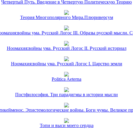
Четвертый Путь. Введение в Четвертую Политическую Теорию
Теория Многополярного Мира.Плюриверсум
омахия:войны ума. Русский Логос III. Образы русской мысли. 
Ноомахия:войны ума. Русский Логос II. Русский историал
Ноомахия:войны ума. Русский Логос I. Царство земли
Politica Aeterna
Постфилософия. Три парадигмы в истории мысли
икейменос. Эпистемологические войны. Боги чумы. Великое п
Топи и выси моего сердца