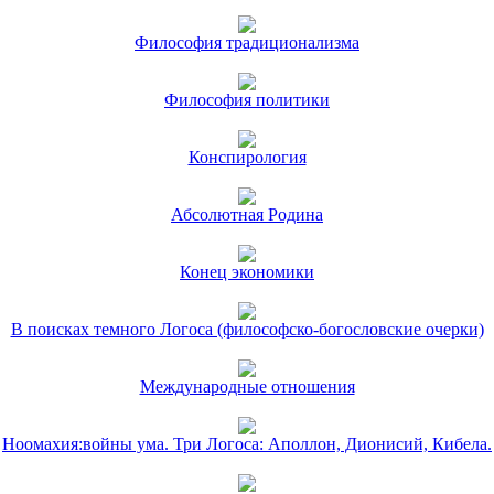
Философия традиционализма
Философия политики
Конспирология
Абсолютная Родина
Конец экономики
В поисках темного Логоса (философско-богословские очерки)
Международные отношения
Ноомахия:войны ума. Три Логоса: Аполлон, Дионисий, Кибела.