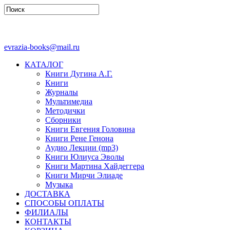
evrazia-books@mail.ru
КАТАЛОГ
Книги Дугина А.Г.
Книги
Журналы
Мультимедиа
Методички
Сборники
Книги Евгения Головина
Книги Рене Генона
Аудио Лекции (mp3)
Книги Юлиуса Эволы
Книги Мартина Хайдеггера
Книги Мирчи Элиаде
Музыка
ДОСТАВКА
СПОСОБЫ ОПЛАТЫ
ФИЛИАЛЫ
КОНТАКТЫ