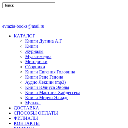
evrazia-books@mail.ru
КАТАЛОГ
Книги Дугина А.Г.
Книги
Журналы
Мультимедиа
Методички
Сборники
Книги Евгения Головина
Книги Рене Генона
Аудио Лекции (mp3)
Книги Юлиуса Эволы
Книги Мартина Хайдеггера
Книги Мирчи Элиаде
Музыка
ДОСТАВКА
СПОСОБЫ ОПЛАТЫ
ФИЛИАЛЫ
КОНТАКТЫ