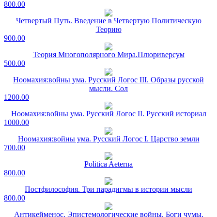
800.00
Четвертый Путь. Введение в Четвертую Политическую
Теорию
900.00
Теория Многополярного Мира.Плюриверсум
500.00
Ноомахия:войны ума. Русский Логос III. Образы русской
мысли. Сол
1200.00
Ноомахия:войны ума. Русский Логос II. Русский историал
1000.00
Ноомахия:войны ума. Русский Логос I. Царство земли
700.00
Politica Aeterna
800.00
Постфилософия. Три парадигмы в истории мысли
800.00
Антикейменос. Эпистемологические войны. Боги чумы.