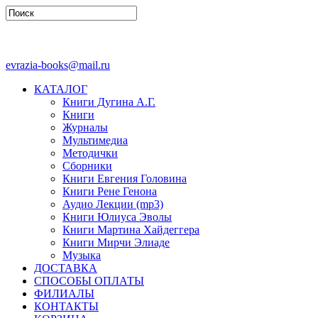
evrazia-books@mail.ru
КАТАЛОГ
Книги Дугина А.Г.
Книги
Журналы
Мультимедиа
Методички
Сборники
Книги Евгения Головина
Книги Рене Генона
Аудио Лекции (mp3)
Книги Юлиуса Эволы
Книги Мартина Хайдеггера
Книги Мирчи Элиаде
Музыка
ДОСТАВКА
СПОСОБЫ ОПЛАТЫ
ФИЛИАЛЫ
КОНТАКТЫ