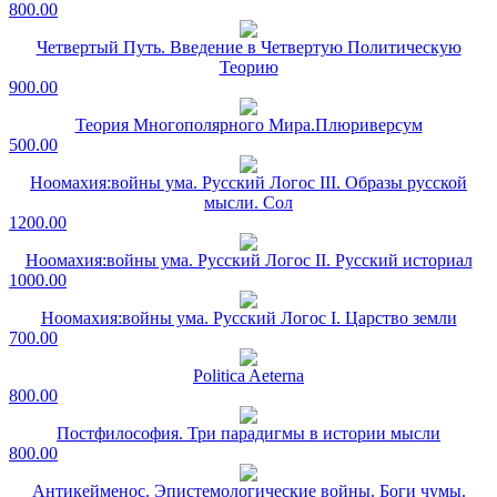
800.00
Четвертый Путь. Введение в Четвертую Политическую
Теорию
900.00
Теория Многополярного Мира.Плюриверсум
500.00
Ноомахия:войны ума. Русский Логос III. Образы русской
мысли. Сол
1200.00
Ноомахия:войны ума. Русский Логос II. Русский историал
1000.00
Ноомахия:войны ума. Русский Логос I. Царство земли
700.00
Politica Aeterna
800.00
Постфилософия. Три парадигмы в истории мысли
800.00
Антикейменос. Эпистемологические войны. Боги чумы.